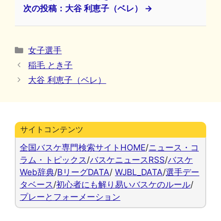
次の投稿：大谷 利恵子（ベレ） →
カ
女子選手
テ
稲毛 とき子
ゴ
大谷 利恵子（ベレ）
リ
ー
サイトコンテンツ
全国バスケ専門検索サイトHOME
/
ニュース・コ
ラム・トピックス
/
バスケニュースRSS
/
バスケ
Web辞典
/
BリーグDATA
/
WJBL_DATA
/
選手デー
タベース
/
初心者にも解り易いバスケのルール
/
プレーとフォーメーション