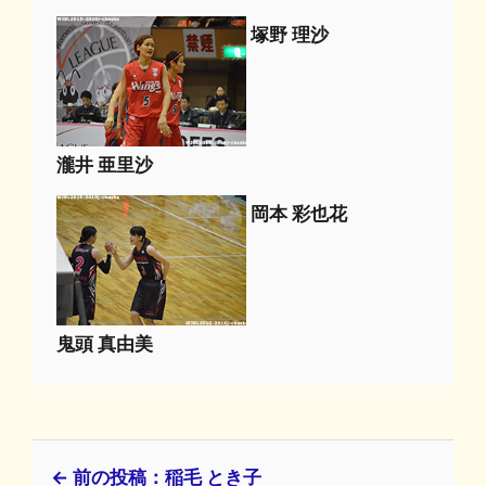
塚野 理沙
瀧井 亜里沙
岡本 彩也花
鬼頭 真由美
← 前の投稿：稲毛 とき子