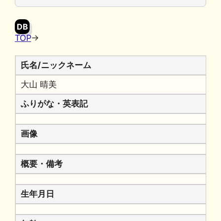
o
y
n
o
k
DB
k
TOP
→
氏名/ニックネーム
大山 晴美
ふりがな・英表記
画像
概要・備考
生年月日