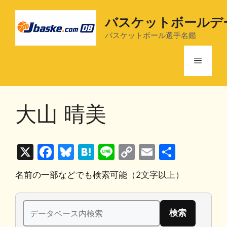
コ
ン
バスケットボールデ
テ
バスケットボール選手名鑑
ン
ツ
メ
へ
ス
ニ
キ
大山 晴美
ッ
プ
ュ
X
F
Bl
H
Li
C
E
共
ー
a
u
at
n
o
m
有
名前の一部などでも検索可能（2文字以上）
c
e
e
e
p
ai
e
s
n
y
l
検
b
k
a
Li
索: