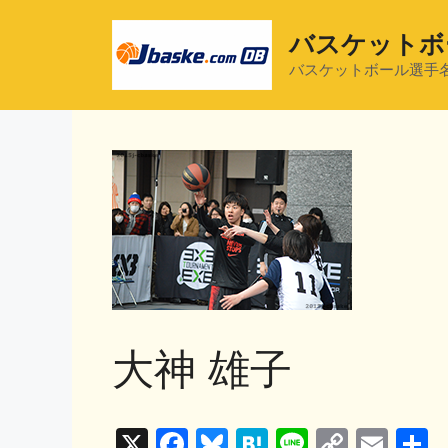
コ
ン
バスケットボ
テ
バスケットボール選手
ン
ツ
へ
ス
キ
ッ
プ
大神 雄子
X
F
Bl
H
Li
C
E