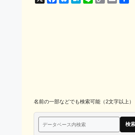
a
u
at
n
o
m
c
e
e
e
p
ai
e
s
n
y
l
b
k
a
Li
o
y
n
o
k
k
名前の一部などでも検索可能（2文字以上）
検
索: