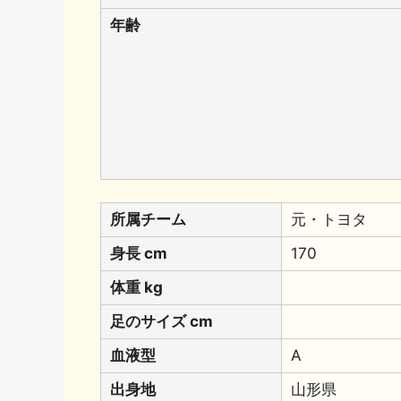
年齢
所属チーム
元・トヨタ
身長 cm
170
体重 kg
足のサイズ cm
血液型
A
出身地
山形県