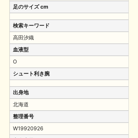
足のサイズ cm
検索キーワード
高田汐織
血液型
O
シュート利き腕
出身地
北海道
整理番号
W19920926