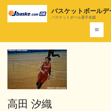
コ
ン
バスケットボールデ
テ
バスケットボール選手名鑑
ン
ツ
メ
へ
ス
ニ
キ
ッ
プ
ュ
ー
高田 汐織