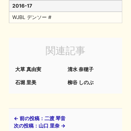
2016-17
WJBL デンソー #
関連記事
大草 真由実
清水 奈穂子
石堀 里美
柳谷 しのぶ
← 前の投稿：二渡 琴音
次の投稿：山口 里奈 →