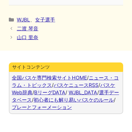
カ
WJBL
、
女子選手
テ
二渡 琴音
ゴ
山口 里奈
リ
ー
サイトコンテンツ
全国バスケ専門検索サイトHOME
/
ニュース・コ
ラム・トピックス
/
バスケニュースRSS
/
バスケ
Web辞典
/
BリーグDATA
/
WJBL_DATA
/
選手デー
タベース
/
初心者にも解り易いバスケのルール
/
プレーとフォーメーション