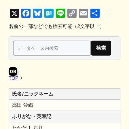
X
F
Bl
H
Li
C
E
共
a
u
at
n
o
m
有
名前の一部などでも検索可能（2文字以上）
c
e
e
e
p
ai
e
s
n
y
l
検
b
k
a
Li
索:
o
y
n
o
k
DB
k
TOP
→
氏名/ニックネーム
高田 汐織
ふりがな・英表記
たかだ しおり