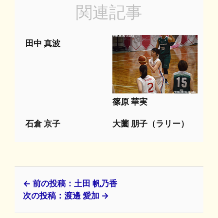
関連記事
田中 真波
篠原 華実
石倉 京子
大薗 朋子（ラリー）
← 前の投稿：土田 帆乃香
次の投稿：渡邊 愛加 →