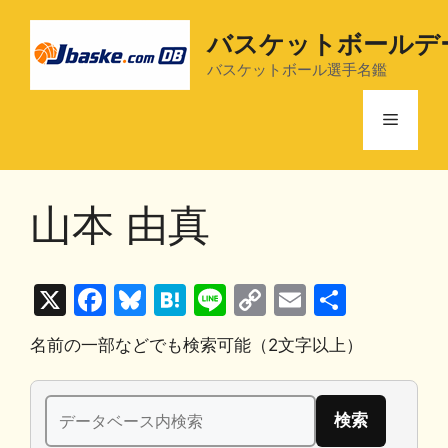
コ
ン
バスケットボールデ
テ
バスケットボール選手名鑑
ン
ツ
メ
へ
ス
ニ
キ
山本 由真
ッ
プ
ュ
X
F
Bl
H
Li
C
E
共
ー
a
u
at
n
o
m
有
名前の一部などでも検索可能（2文字以上）
c
e
e
e
p
ai
e
s
n
y
l
検
b
k
a
Li
索: