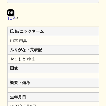
o
y
n
o
k
DB
k
TOP
→
氏名/ニックネーム
山本 由真
ふりがな・英表記
やまもと ゆま
画像
概要・備考
生年月日