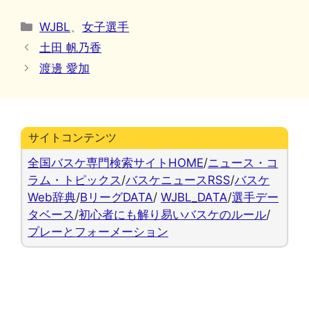
カ
WJBL
、
女子選手
テ
土田 帆乃香
ゴ
渡邊 愛加
リ
ー
サイトコンテンツ
全国バスケ専門検索サイトHOME
/
ニュース・コ
ラム・トピックス
/
バスケニュースRSS
/
バスケ
Web辞典
/
BリーグDATA
/
WJBL_DATA
/
選手デー
タベース
/
初心者にも解り易いバスケのルール
/
プレーとフォーメーション