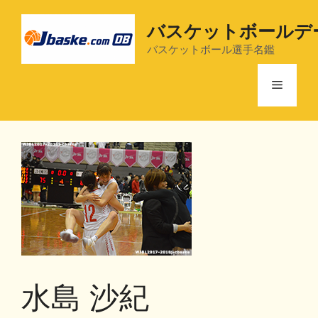
コ
ン
バスケットボールデ
テ
バスケットボール選手名鑑
ン
ツ
メ
へ
ス
ニ
キ
ッ
プ
ュ
ー
水島 沙紀