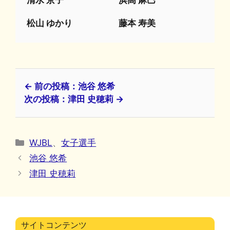
清水 京子
浜高 麻巳
松山 ゆかり
藤本 寿美
← 前の投稿：池谷 悠希
次の投稿：津田 史穂莉 →
カ
WJBL
、
女子選手
テ
池谷 悠希
ゴ
津田 史穂莉
リ
ー
サイトコンテンツ