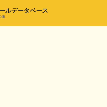
ールデータベース
名鑑
共
有