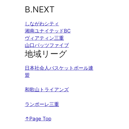
B.NEXT
しながわシティ
湘南ユナイテッドBC
ヴィアティン三重
山口パッツファイブ
地域リーグ
日本社会人バスケットボール連
盟
和歌山トライアンズ
ランポーレ三重
↑Page Top