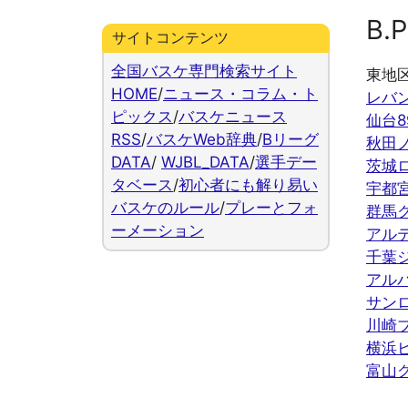
B.P
サイトコンテンツ
全国バスケ専門検索サイト
東地
HOME
/
ニュース・コラム・ト
レバ
ピックス
/
バスケニュース
仙台8
RSS
/
バスケWeb辞典
/
Bリーグ
秋田
DATA
/
WJBL_DATA
/
選手デー
茨城
タベース
/
初心者にも解り易い
宇都
バスケのルール
/
プレーとフォ
群馬
ーメーション
アル
千葉
アル
サン
川崎
横浜
富山