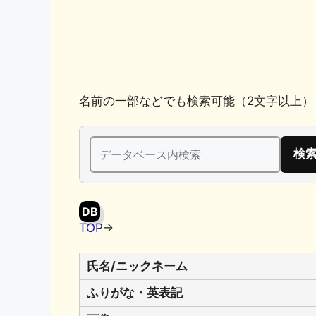
k
名前の一部などでも検索可能（2文字以上）
検
索:
DB
TOP
→
氏名/ニックネーム
ふりがな・英表記