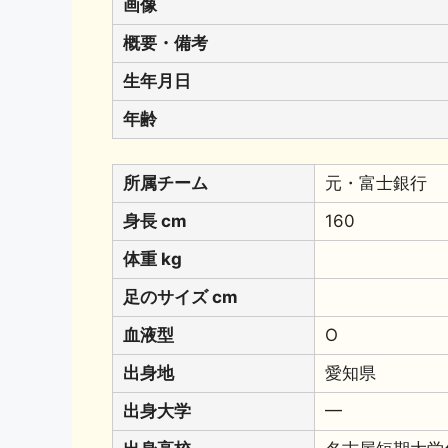
画像
概要・備考
生年月日
年齢
所属チーム
元・富士銀行
身長 cm
160
体重 kg
足のサイズ cm
血液型
O
出身地
愛知県
出身大学
━