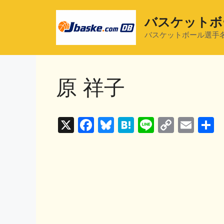
コ
ン
バスケットボ
テ
バスケットボール選手
ン
ツ
へ
原 祥子
ス
キ
ッ
プ
X
F
Bl
H
Li
C
E
a
u
at
n
o
m
c
e
e
e
p
ai
e
s
n
y
l
b
k
a
Li
o
y
n
o
k