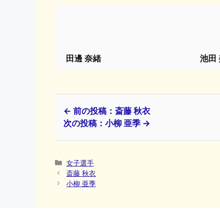
田邊 奈緒
池田
← 前の投稿：斎藤 秋衣
次の投稿：小柳 亜季 →
カ
女子選手
テ
斎藤 秋衣
ゴ
小柳 亜季
リ
ー