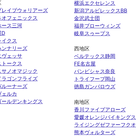
区
横浜エクセレンス
ブレイブウォリアーズ
新潟アルビレックスBB
ネオフェニックス
金沢武士団
ホース三河
福井ブローウィンズ
屋D
岐阜スゥープス
レイクス
ハンナリーズ
西地区
エヴェッサ
ベルテックス静岡
ストークス
FE名古屋
スサノオマジック
バンビシャス奈良
ドラゴンフライズ
トライフープ岡山
バルーナーズ
徳島ガンバロウズ
ヴェルカ
ゴールデンキングス
南地区
香川ファイブアローズ
愛媛オレンジバイキングス
ライジングゼファーフクオ
熊本ヴォルターズ