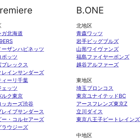
remiere
B.ONE
区
北地区
ンガ北海道
青森ワッツ
9ERS
岩手ビッグブルズ
ノーザンハピネッツ
山形ワイヴァンズ
ロボッツ
福島ファイヤーボンズ
宮ブレックス
越谷アルファーズ
クレインサンダーズ
ティーリ千葉
東地区
ジェッツ
埼玉ブロンコス
バルク東京
東京ユナイテッドBC
ロッカーズ渋谷
アースフレンズ東京Z
ブレイブサンダース
立川ダイス
ビー・コルセアーズ
東京八王子ビートレインズ
グラウジーズ
中地区