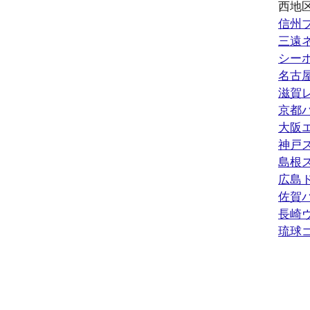
西地
信州
三遠
シー
名古
滋賀
京都
大阪
神戸
島根
広島
佐賀
長崎
琉球