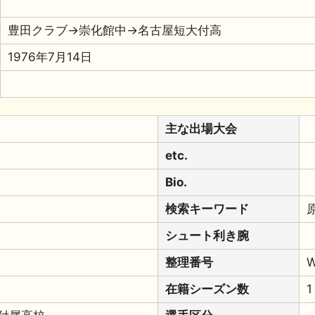
豊田クラブ→崇化館中→名古屋短大付高
1976年7月14日
主な出場大会
etc.
Bio.
検索キーワード
シュート利き腕
整理番号
W
在籍シーズン数
1