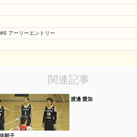
田 #6 アーリーエントリー
関連記事
渡邊 愛加
 佳那子