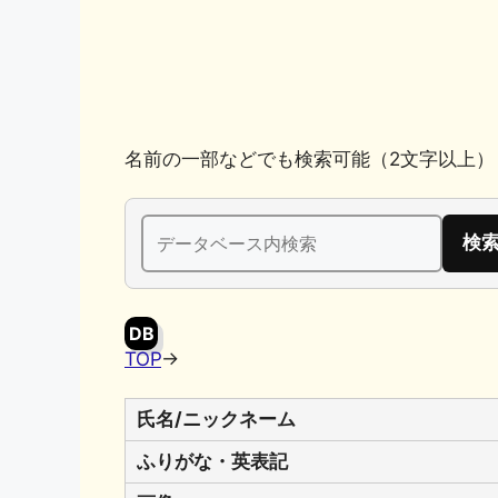
k
名前の一部などでも検索可能（2文字以上）
検
索:
DB
TOP
→
氏名/ニックネーム
ふりがな・英表記