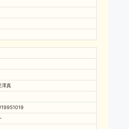
星澤真
19951019
━