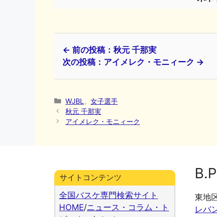
← 前の投稿：秋元 千那実
次の投稿：アイメレク・モニィーク →
カ
WJBL
、
女子選手
テ
秋元 千那実
ゴ
アイメレク・モニィーク
リ
ー
B.P
サイトコンテンツ
全国バスケ専門検索サイト
東地
HOME
/
ニュース・コラム・ト
レバ