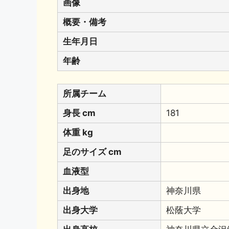
画像
概要・備考
生年月日
年齢
所属チーム
身長 cm
181
体重 kg
足のサイズ cm
血液型
出身地
神奈川県
出身大学
松蔭大学