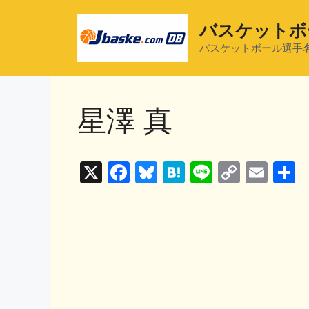
コ
ン
バスケットボ
テ
バスケットボール選手
ン
ツ
へ
星澤 真
ス
キ
ッ
プ
X
F
Bl
H
Li
C
E
a
u
at
n
o
m
c
e
e
e
p
ai
e
s
n
y
l
b
k
a
Li
o
y
n
o
k