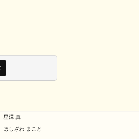
星澤 真
ほしざわ まこと