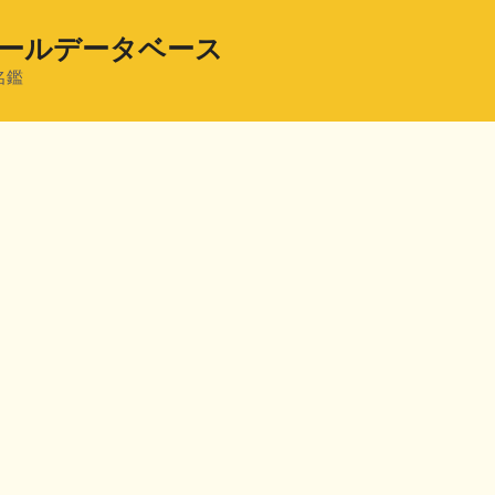
ールデータベース
名鑑
共
有