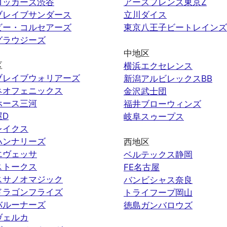
ロッカーズ渋谷
アースフレンズ東京Z
ブレイブサンダース
立川ダイス
ビー・コルセアーズ
東京八王子ビートレインズ
グラウジーズ
中地区
区
横浜エクセレンス
ブレイブウォリアーズ
新潟アルビレックスBB
ネオフェニックス
金沢武士団
ホース三河
福井ブローウィンズ
屋D
岐阜スゥープス
レイクス
ハンナリーズ
西地区
エヴェッサ
ベルテックス静岡
ストークス
FE名古屋
スサノオマジック
バンビシャス奈良
ドラゴンフライズ
トライフープ岡山
バルーナーズ
徳島ガンバロウズ
ヴェルカ