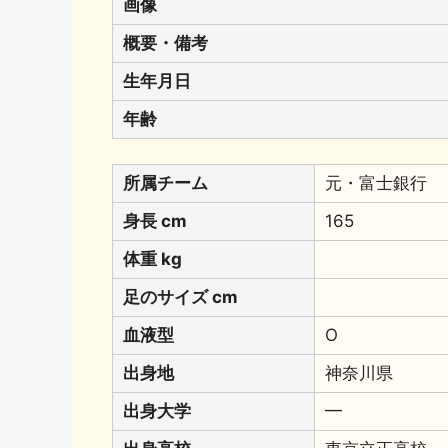
画像
概要・備考
生年月日
年齢
所属チーム
元・富士銀行
身長 cm
165
体重 kg
足のサイズ cm
血液型
O
出身地
神奈川県
出身大学
━