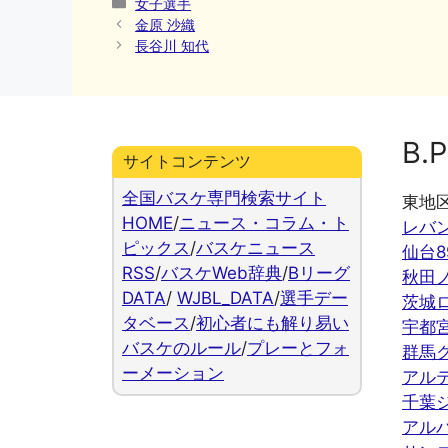
カ
女子選手
テ
金原 沙織
ゴ
長谷川 知代
リ
ー
B.P
サイトコンテンツ
全国バスケ専門検索サイト
東地
HOME
/
ニュース・コラム・ト
レバ
ピックス
/
バスケニュース
仙台8
RSS
/
バスケWeb辞典
/
Bリーグ
秋田
DATA
/
WJBL_DATA
/
選手デー
茨城
タベース
/
初心者にも解り易い
宇都
バスケのルール
/
プレーとフォ
群馬
ーメーション
アル
千葉
アル