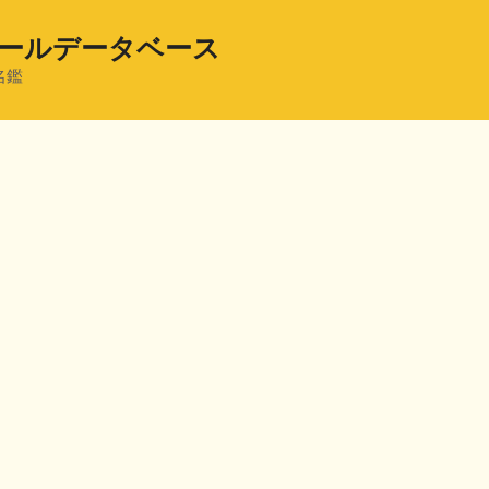
ールデータベース
名鑑
共
有