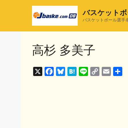
コ
ン
バスケットボ
テ
バスケットボール選手
ン
ツ
へ
高杉 多美子
ス
キ
ッ
プ
X
F
Bl
H
Li
C
E
a
u
at
n
o
m
c
e
e
e
p
ai
e
s
n
y
l
b
k
a
Li
o
y
n
o
k