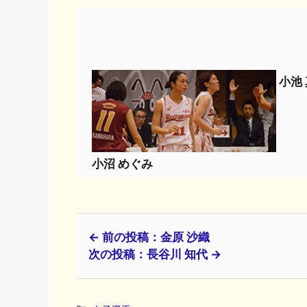
小池
小沼 めぐみ
← 前の投稿：金原 沙織
次の投稿：長谷川 知代 →