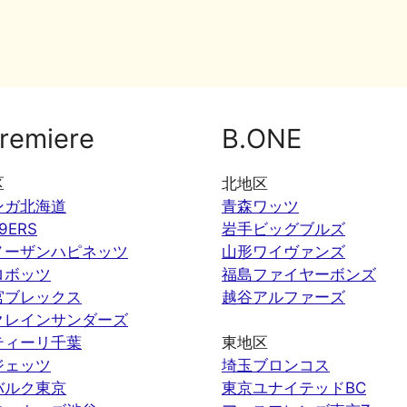
remiere
B.ONE
区
北地区
ンガ北海道
青森ワッツ
9ERS
岩手ビッグブルズ
ノーザンハピネッツ
山形ワイヴァンズ
ロボッツ
福島ファイヤーボンズ
宮ブレックス
越谷アルファーズ
クレインサンダーズ
ティーリ千葉
東地区
ジェッツ
埼玉ブロンコス
バルク東京
東京ユナイテッドBC