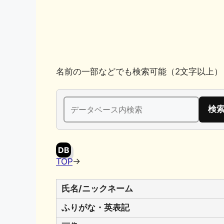
k
名前の一部などでも検索可能（2文字以上）
検
索:
DB
TOP
→
氏名/ニックネーム
ふりがな・英表記