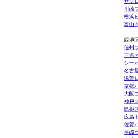
サン
川崎
横浜
富山
西地
信州
三遠
シー
名古
滋賀
京都
大阪
神戸
島根
広島
佐賀
長崎