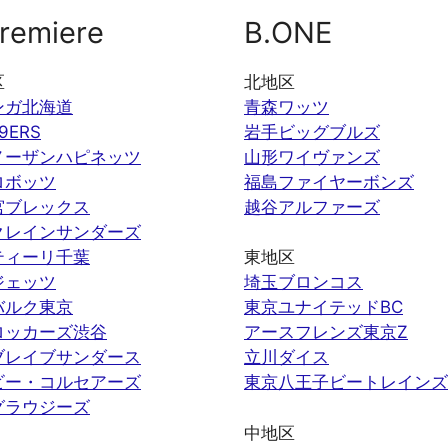
remiere
B.ONE
区
北地区
ンガ北海道
青森ワッツ
9ERS
岩手ビッグブルズ
ノーザンハピネッツ
山形ワイヴァンズ
ロボッツ
福島ファイヤーボンズ
宮ブレックス
越谷アルファーズ
クレインサンダーズ
ティーリ千葉
東地区
ジェッツ
埼玉ブロンコス
バルク東京
東京ユナイテッドBC
ロッカーズ渋谷
アースフレンズ東京Z
ブレイブサンダース
立川ダイス
ビー・コルセアーズ
東京八王子ビートレインズ
グラウジーズ
中地区