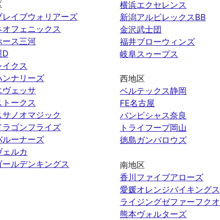
区
横浜エクセレンス
ブレイブウォリアーズ
新潟アルビレックスBB
ネオフェニックス
金沢武士団
ホース三河
福井ブローウィンズ
屋D
岐阜スゥープス
レイクス
ハンナリーズ
西地区
エヴェッサ
ベルテックス静岡
ストークス
FE名古屋
スサノオマジック
バンビシャス奈良
ドラゴンフライズ
トライフープ岡山
バルーナーズ
徳島ガンバロウズ
ヴェルカ
ゴールデンキングス
南地区
香川ファイブアローズ
愛媛オレンジバイキングス
ライジングゼファーフクオ
熊本ヴォルターズ