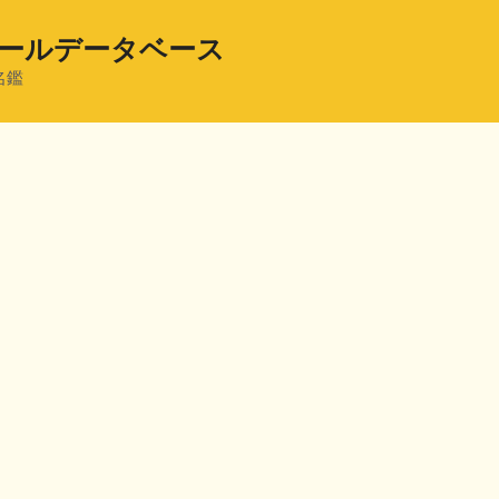
ールデータベース
名鑑
共
有