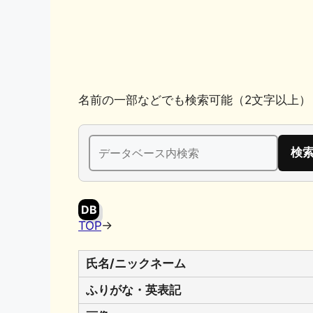
k
名前の一部などでも検索可能（2文字以上）
検
索:
DB
TOP
→
氏名/ニックネーム
ふりがな・英表記