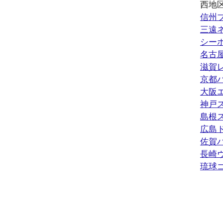
西地
信州
三遠
シー
名古
滋賀
京都
大阪
神戸
島根
広島
佐賀
長崎
琉球