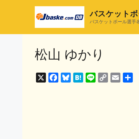
コ
ン
バスケットボ
テ
バスケットボール選手
ン
ツ
へ
松山 ゆかり
ス
キ
ッ
プ
X
F
Bl
H
Li
C
E
a
u
at
n
o
m
c
e
e
e
p
ai
e
s
n
y
l
b
k
a
Li
o
y
n
o
k