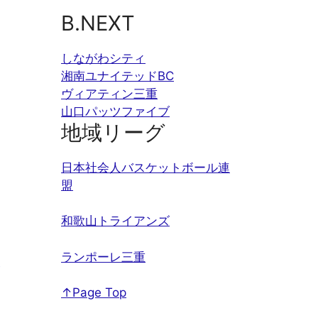
B.NEXT
しながわシティ
湘南ユナイテッドBC
ヴィアティン三重
山口パッツファイブ
地域リーグ
日本社会人バスケットボール連
盟
和歌山トライアンズ
ランポーレ三重
↑Page Top