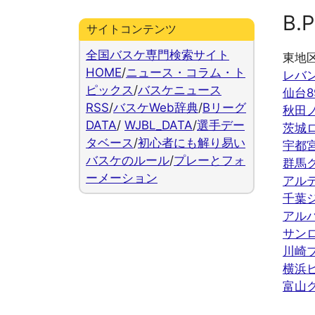
B.P
サイトコンテンツ
全国バスケ専門検索サイト
東地
HOME
/
ニュース・コラム・ト
レバ
ピックス
/
バスケニュース
仙台8
RSS
/
バスケWeb辞典
/
Bリーグ
秋田
DATA
/
WJBL_DATA
/
選手デー
茨城
タベース
/
初心者にも解り易い
宇都
バスケのルール
/
プレーとフォ
群馬
ーメーション
アル
千葉
アル
サン
川崎
横浜
富山