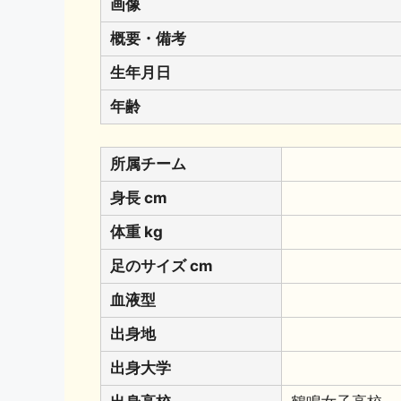
画像
概要・備考
生年月日
年齢
所属チーム
身長 cm
体重 kg
足のサイズ cm
血液型
出身地
出身大学