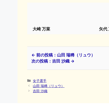
大崎 万菜
矢代
← 前の投稿：山田 瑞稀（リュウ）
次の投稿：吉田 沙織 →
カ
女子選手
テ
山田 瑞稀（リュウ）
ゴ
吉田 沙織
リ
ー