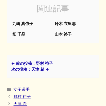
関連記事
九嶋 真依子
鈴木 衣里那
畑 千晶
山本 裕子
← 前の投稿：野村 裕子
次の投稿：天津 希 →
カ
女子選手
テ
野村 裕子
ゴ
天津 希