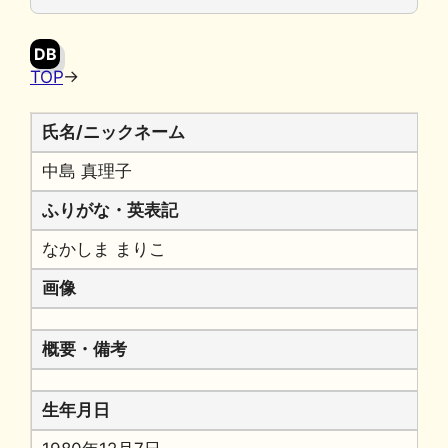
o
y
n
o
k
DB
k
TOP
→
氏名/ニックネーム
中島 真理子
ふりがな・英表記
なかしま まりこ
画像
概要・備考
生年月日