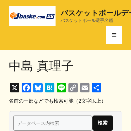
コ
ン
バスケットボールデ
テ
バスケットボール選手名鑑
ン
ツ
メ
へ
ス
ニ
キ
中島 真理子
ッ
プ
ュ
X
F
Bl
H
Li
C
E
共
ー
a
u
at
n
o
m
有
名前の一部などでも検索可能（2文字以上）
c
e
e
e
p
ai
e
s
n
y
l
検
b
k
a
Li
索: