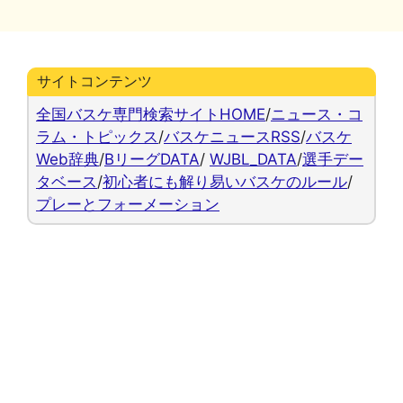
リ
ー
サイトコンテンツ
全国バスケ専門検索サイトHOME
/
ニュース・コ
ラム・トピックス
/
バスケニュースRSS
/
バスケ
Web辞典
/
BリーグDATA
/
WJBL_DATA
/
選手デー
タベース
/
初心者にも解り易いバスケのルール
/
プレーとフォーメーション