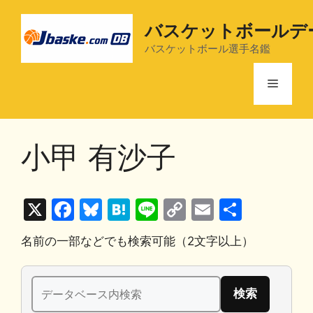
コ
ン
バスケットボールデ
テ
バスケットボール選手名鑑
ン
ツ
メ
へ
ス
ニ
キ
小甲 有沙子
ッ
プ
ュ
X
F
Bl
H
Li
C
E
共
ー
a
u
at
n
o
m
有
名前の一部などでも検索可能（2文字以上）
c
e
e
e
p
ai
e
s
n
y
l
検
b
k
a
Li
索: