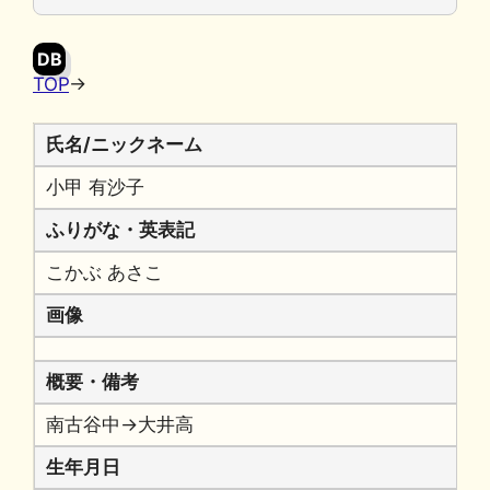
o
y
n
o
k
DB
k
TOP
→
氏名/ニックネーム
小甲 有沙子
ふりがな・英表記
こかぶ あさこ
画像
概要・備考
南古谷中→大井高
生年月日