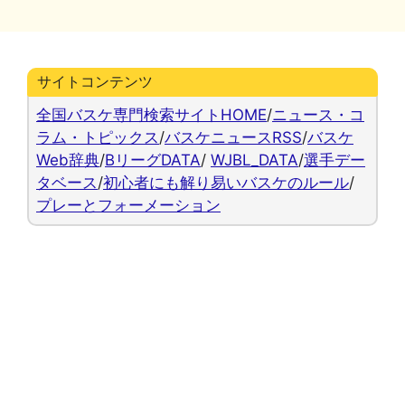
リ
ー
サイトコンテンツ
全国バスケ専門検索サイトHOME
/
ニュース・コ
ラム・トピックス
/
バスケニュースRSS
/
バスケ
Web辞典
/
BリーグDATA
/
WJBL_DATA
/
選手デー
タベース
/
初心者にも解り易いバスケのルール
/
プレーとフォーメーション