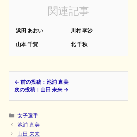
関連記事
浜田 あおい
川村 李沙
山本 千賀
北 千秋
← 前の投稿：池浦 直美
次の投稿：山田 未来 →
カ
女子選手
テ
池浦 直美
ゴ
山田 未来