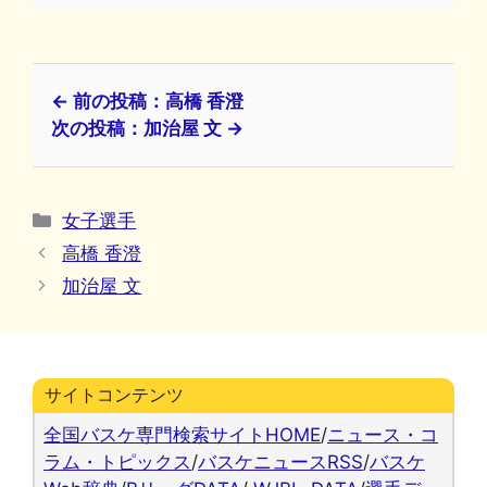
← 前の投稿：高橋 香澄
次の投稿：加治屋 文 →
カ
女子選手
テ
高橋 香澄
ゴ
加治屋 文
リ
ー
サイトコンテンツ
全国バスケ専門検索サイトHOME
/
ニュース・コ
ラム・トピックス
/
バスケニュースRSS
/
バスケ