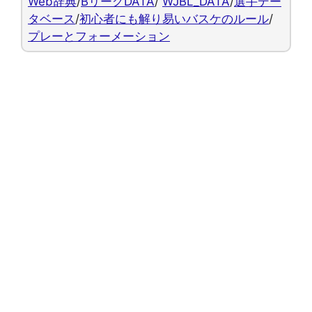
Web辞典
/
BリーグDATA
/
WJBL_DATA
/
選手デー
タベース
/
初心者にも解り易いバスケのルール
/
プレーとフォーメーション