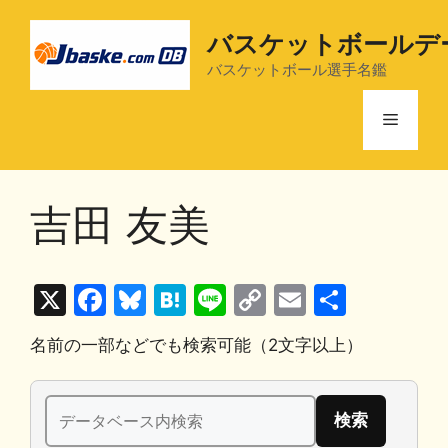
コ
ン
バスケットボールデ
テ
バスケットボール選手名鑑
ン
ツ
メ
へ
ス
ニ
キ
吉田 友美
ッ
プ
ュ
X
F
Bl
H
Li
C
E
共
ー
a
u
at
n
o
m
有
名前の一部などでも検索可能（2文字以上）
c
e
e
e
p
ai
e
s
n
y
l
検
b
k
a
Li
索: