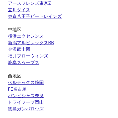
アースフレンズ東京Z
立川ダイス
東京八王子ビートレインズ
中地区
横浜エクセレンス
新潟アルビレックスBB
金沢武士団
福井ブローウィンズ
岐阜スゥープス
西地区
ベルテックス静岡
FE名古屋
バンビシャス奈良
トライフープ岡山
徳島ガンバロウズ