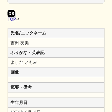
o
y
n
o
k
DB
k
TOP
→
氏名/ニックネーム
吉田 友美
ふりがな・英表記
よしだ ともみ
画像
概要・備考
生年月日