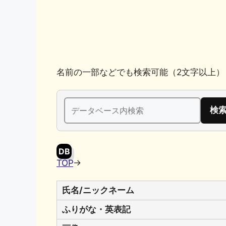
k
名前の一部などでも検索可能（2文字以上）
検
索:
DB
TOP
→
氏名/ニックネーム
ふりがな・英表記