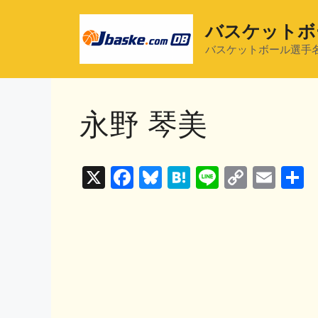
コ
ン
バスケットボ
テ
バスケットボール選手
ン
ツ
へ
永野 琴美
ス
キ
ッ
プ
X
F
Bl
H
Li
C
E
a
u
at
n
o
m
c
e
e
e
p
ai
e
s
n
y
l
b
k
a
Li
o
y
n
o
k