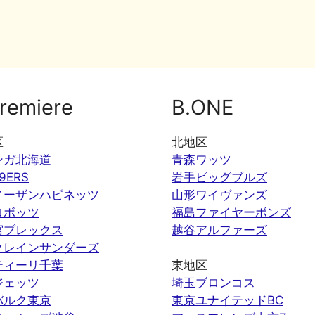
remiere
B.ONE
区
北地区
ンガ北海道
青森ワッツ
9ERS
岩手ビッグブルズ
ノーザンハピネッツ
山形ワイヴァンズ
ロボッツ
福島ファイヤーボンズ
宮ブレックス
越谷アルファーズ
クレインサンダーズ
ティーリ千葉
東地区
ジェッツ
埼玉ブロンコス
バルク東京
東京ユナイテッドBC