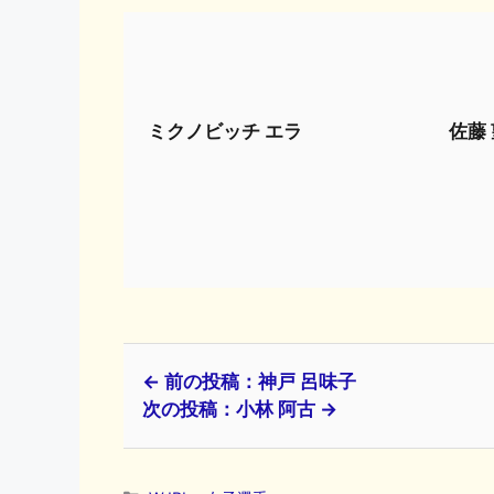
ミクノビッチ エラ
佐藤 
← 前の投稿：神戸 呂味子
次の投稿：小林 阿古 →