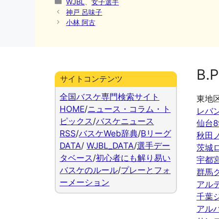
カ
WJBL
、
女子選手
テ
神戸 呂味子
ゴ
小林 阿古
リ
ー
B.P
サイトコンテンツ
全国バスケ専門検索サイト
東地
HOME
/
ニュース・コラム・ト
レバ
ピックス
/
バスケニュース
仙台8
RSS
/
バスケWeb辞典
/
Bリーグ
秋田
DATA
/
WJBL_DATA
/
選手デー
茨城
タベース
/
初心者にも解り易い
宇都
バスケのルール
/
プレーとフォ
群馬
ーメーション
アル
千葉
アル