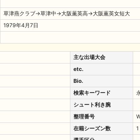
草津燕クラブ→草津中→大阪薫英高→大阪薫英女短大
1979年4月7日
主な出場大会
etc.
Bio.
検索キーワード
シュート利き腕
整理番号
W
在籍シーズン数
1