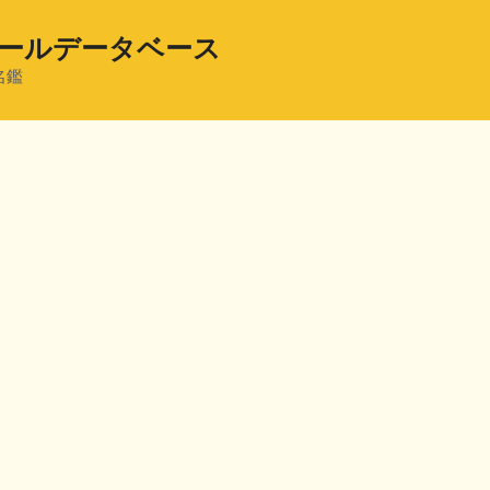
ールデータベース
名鑑
共
有