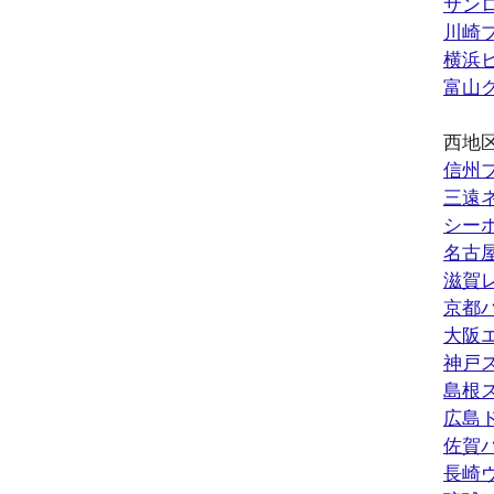
サン
川崎
横浜
富山
西地
信州
三遠
シー
名古
滋賀
京都
大阪
神戸
島根
広島
佐賀
長崎