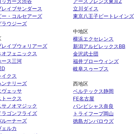
ロッカーズ渋谷
アースフレンズ東京Z
ブレイブサンダース
立川ダイス
ビー・コルセアーズ
東京八王子ビートレインズ
グラウジーズ
中地区
区
横浜エクセレンス
ブレイブウォリアーズ
新潟アルビレックスBB
ネオフェニックス
金沢武士団
ホース三河
福井ブローウィンズ
屋D
岐阜スゥープス
レイクス
ハンナリーズ
西地区
エヴェッサ
ベルテックス静岡
ストークス
FE名古屋
スサノオマジック
バンビシャス奈良
ドラゴンフライズ
トライフープ岡山
バルーナーズ
徳島ガンバロウズ
ヴェルカ