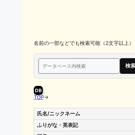
k
名前の一部などでも検索可能（2文字以上）
検
索:
DB
TOP
→
氏名/ニックネーム
ふりがな・英表記