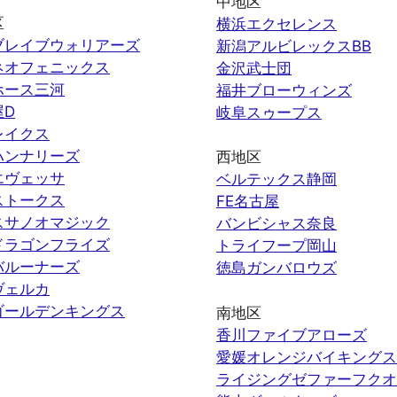
中地区
区
横浜エクセレンス
ブレイブウォリアーズ
新潟アルビレックスBB
ネオフェニックス
金沢武士団
ホース三河
福井ブローウィンズ
屋D
岐阜スゥープス
レイクス
ハンナリーズ
西地区
エヴェッサ
ベルテックス静岡
ストークス
FE名古屋
スサノオマジック
バンビシャス奈良
ドラゴンフライズ
トライフープ岡山
バルーナーズ
徳島ガンバロウズ
ヴェルカ
ゴールデンキングス
南地区
香川ファイブアローズ
愛媛オレンジバイキングス
ライジングゼファーフクオ