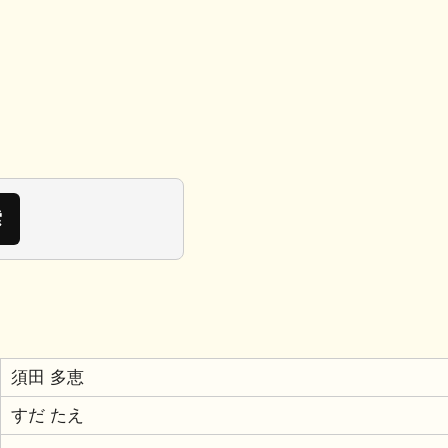
須田 多恵
すだ たえ