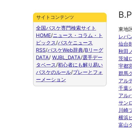
B.P
サイトコンテンツ
全国バスケ専門検索サイト
東地
HOME
/
ニュース・コラム・ト
レバ
ピックス
/
バスケニュース
仙台8
RSS
/
バスケWeb辞典
/
Bリーグ
秋田
DATA
/
WJBL_DATA
/
選手デー
茨城
タベース
/
初心者にも解り易い
宇都
バスケのルール
/
プレーとフォ
群馬
ーメーション
アル
千葉
アル
サン
川崎
横浜
富山