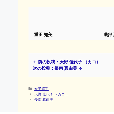
重田 知美
磯部
← 前の投稿：天野 佳代子 （カコ）
次の投稿：長南 真由美 →
カ
女子選手
テ
天野 佳代子 （カコ）
ゴ
長南 真由美
リ
ー