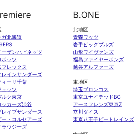
remiere
B.ONE
区
北地区
ンガ北海道
青森ワッツ
9ERS
岩手ビッグブルズ
ノーザンハピネッツ
山形ワイヴァンズ
ロボッツ
福島ファイヤーボンズ
宮ブレックス
越谷アルファーズ
クレインサンダーズ
ティーリ千葉
東地区
ジェッツ
埼玉ブロンコス
バルク東京
東京ユナイテッドBC
ロッカーズ渋谷
アースフレンズ東京Z
ブレイブサンダース
立川ダイス
ビー・コルセアーズ
東京八王子ビートレインズ
グラウジーズ