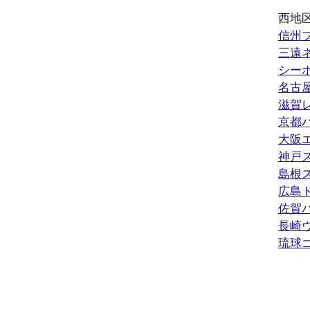
西地
信州
三遠
シー
名古
滋賀
京都
大阪
神戸
島根
広島
佐賀
長崎
琉球