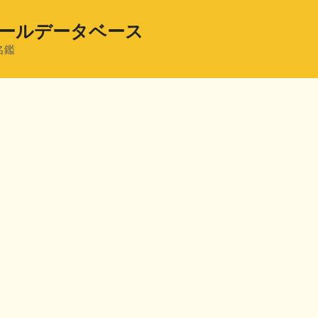
ールデータベース
名鑑
共
有