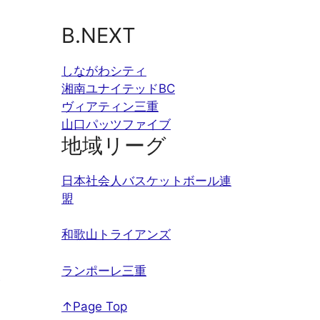
B.NEXT
しながわシティ
湘南ユナイテッドBC
ヴィアティン三重
山口パッツファイブ
地域リーグ
日本社会人バスケットボール連
盟
和歌山トライアンズ
ランポーレ三重
↑Page Top