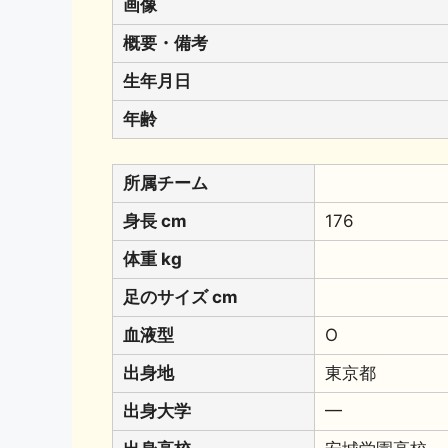
画像
概要・備考
生年月日
年齢
所属チーム
身長 cm
176
体重 kg
足のサイズ cm
血液型
O
出身地
東京都
出身大学
━