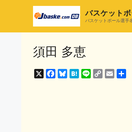
コ
ン
バスケットボ
テ
バスケットボール選手
ン
ツ
へ
須田 多恵
ス
キ
ッ
プ
X
F
Bl
H
Li
C
E
a
u
at
n
o
m
c
e
e
e
p
ai
e
s
n
y
l
b
k
a
Li
o
y
n
o
k