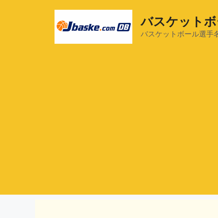
コ
ン
バスケットボ
テ
バスケットボール選手
ン
ツ
へ
ス
キ
ッ
プ