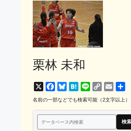
栗林 未和
X
F
Bl
H
Li
C
E
a
u
at
n
o
m
名前の一部などでも検索可能（2文字以上）
c
e
e
e
p
ai
e
s
n
y
l
検
b
k
a
Li
索: