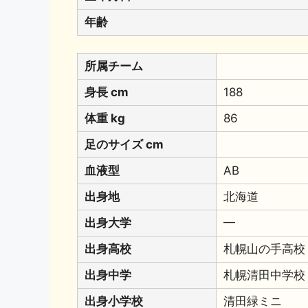
年齢
所属チーム
身長 cm
188
体重 kg
86
足のサイズ cm
血液型
AB
出身地
北海道
出身大学
━
出身高校
札幌山の手高校
出身中学
札幌清田中学校
出身小学校
清田緑ミニ