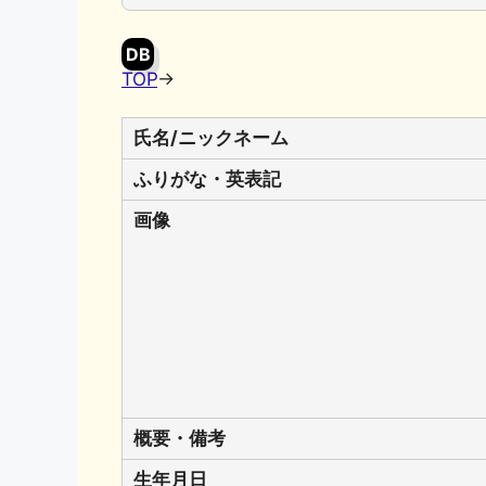
o
y
n
o
k
DB
k
TOP
→
氏名/ニックネーム
ふりがな・英表記
画像
概要・備考
生年月日