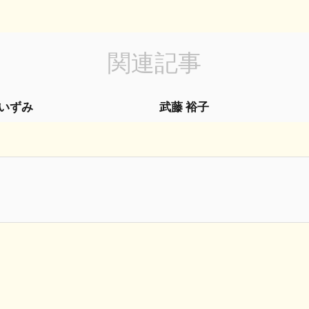
関連記事
 いずみ
武藤 裕子