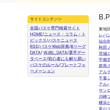
ー
B.P
サイトコンテンツ
全国バスケ専門検索サイト
東地
HOME
/
ニュース・コラム・ト
レバ
ピックス
/
バスケニュース
仙台8
RSS
/
バスケWeb辞典
/
Bリーグ
秋田
DATA
/
WJBL_DATA
/
選手デー
茨城
タベース
/
初心者にも解り易い
宇都
バスケのルール
/
プレーとフォ
群馬
ーメーション
アル
千葉
アル
サン
川崎
横浜
富山