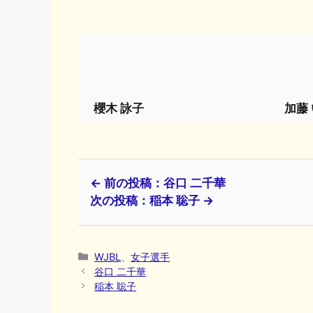
櫻木 詠子
加藤
← 前の投稿：谷口 二千華
次の投稿：稲本 聡子 →
カ
WJBL
、
女子選手
テ
谷口 二千華
ゴ
稲本 聡子
リ