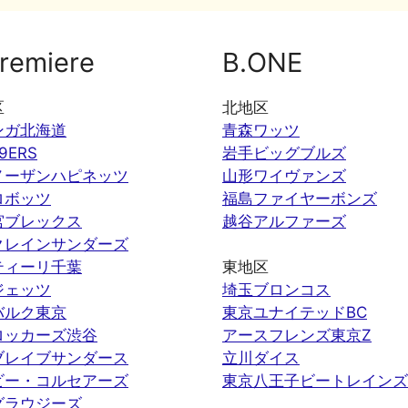
remiere
B.ONE
区
北地区
ンガ北海道
青森ワッツ
9ERS
岩手ビッグブルズ
ノーザンハピネッツ
山形ワイヴァンズ
ロボッツ
福島ファイヤーボンズ
宮ブレックス
越谷アルファーズ
クレインサンダーズ
ティーリ千葉
東地区
ジェッツ
埼玉ブロンコス
バルク東京
東京ユナイテッドBC
ロッカーズ渋谷
アースフレンズ東京Z
ブレイブサンダース
立川ダイス
ビー・コルセアーズ
東京八王子ビートレインズ
グラウジーズ