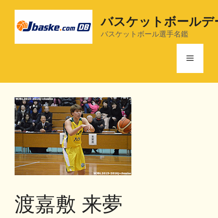
コ
ン
バスケットボールデ
テ
バスケットボール選手名鑑
ン
ツ
メ
へ
ス
ニ
キ
ッ
プ
ュ
ー
渡嘉敷 来夢