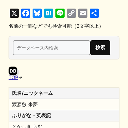
X
F
Bl
H
Li
C
E
共
a
u
at
n
o
m
有
名前の一部などでも検索可能（2文字以上）
c
e
e
e
p
ai
e
s
n
y
l
検
b
k
a
Li
索:
o
y
n
o
k
DB
k
TOP
→
氏名/ニックネーム
渡嘉敷 来夢
ふりがな・英表記
とかしき らむ