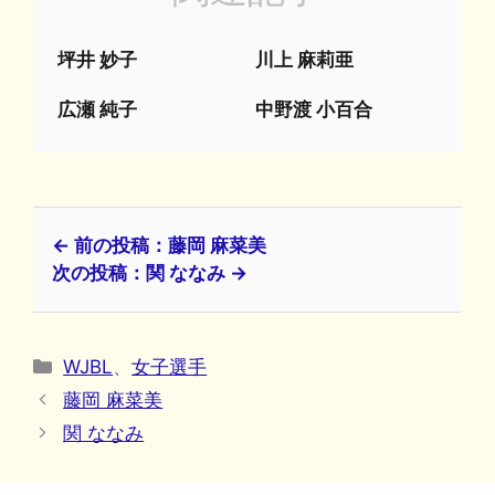
坪井 妙子
川上 麻莉亜
広瀬 純子
中野渡 小百合
← 前の投稿：藤岡 麻菜美
次の投稿：関 ななみ →
カ
WJBL
、
女子選手
テ
藤岡 麻菜美
ゴ
関 ななみ
リ
ー