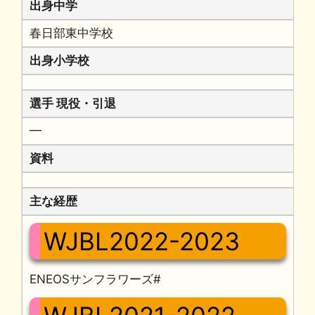
出身中学
春日部東中学校
出身小学校
選手 現役・引退
━
資料
主な経歴
WJBL2022-2023
ENEOSサンフラワーズ#