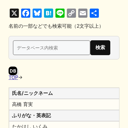
X
F
Bl
H
Li
C
E
共
a
u
at
n
o
m
有
名前の一部などでも検索可能（2文字以上）
c
e
e
e
p
ai
e
s
n
y
l
検
b
k
a
Li
索:
o
y
n
o
k
DB
k
TOP
→
氏名/ニックネーム
高橋 育実
ふりがな・英表記
たかはし いくみ