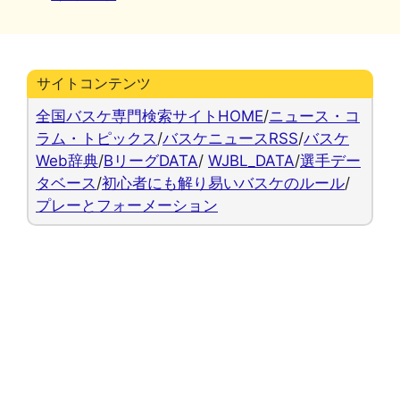
リ
ー
サイトコンテンツ
全国バスケ専門検索サイトHOME
/
ニュース・コ
ラム・トピックス
/
バスケニュースRSS
/
バスケ
Web辞典
/
BリーグDATA
/
WJBL_DATA
/
選手デー
タベース
/
初心者にも解り易いバスケのルール
/
プレーとフォーメーション