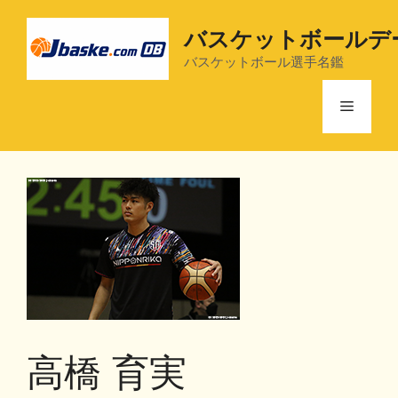
コ
ン
バスケットボールデ
テ
バスケットボール選手名鑑
ン
ツ
メ
へ
ス
ニ
キ
ッ
プ
ュ
ー
高橋 育実