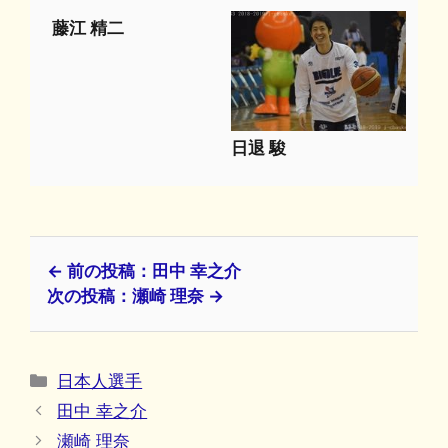
藤江 精二
日退 駿
← 前の投稿：田中 幸之介
次の投稿：瀬崎 理奈 →
カ
日本人選手
テ
田中 幸之介
ゴ
瀬崎 理奈