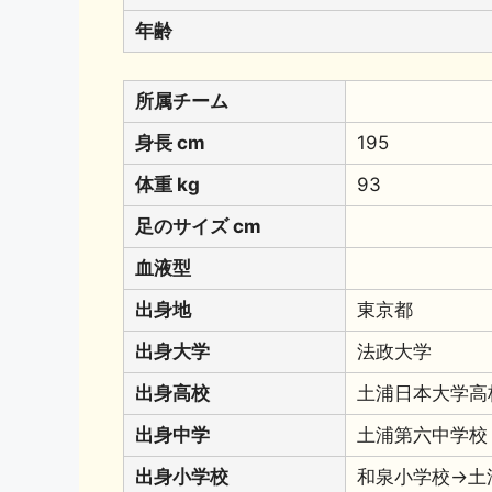
年齢
所属チーム
身長 cm
195
体重 kg
93
足のサイズ cm
血液型
出身地
東京都
出身大学
法政大学
出身高校
土浦日本大学高
出身中学
土浦第六中学校
出身小学校
和泉小学校→土