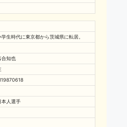
小学生時代に東京都から茨城県に転居。
落合知也
左
19870618
日本人選手