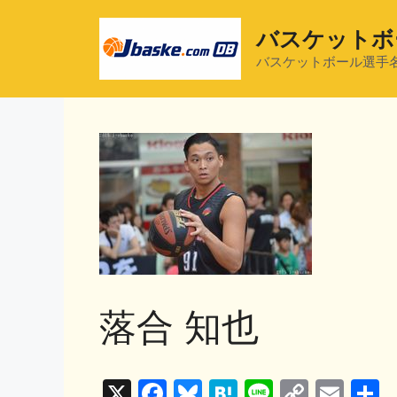
コ
ン
バスケットボ
テ
バスケットボール選手
ン
ツ
へ
ス
キ
ッ
プ
落合 知也
X
F
Bl
H
Li
C
E