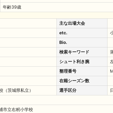
年齢39歳
主な出場大会
etc.
Bio.
検索キーワード
シュート利き腕
整理番号
M
在籍シーズン数
校（茨城県私立）
選手区分
浦市立右籾小学校