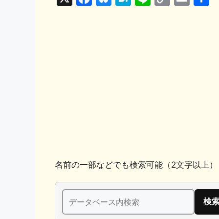
a
u
at
n
o
m
c
e
e
e
p
ai
e
s
n
y
l
b
k
a
Li
o
y
n
o
k
k
名前の一部などでも検索可能（2文字以上）
検
索: