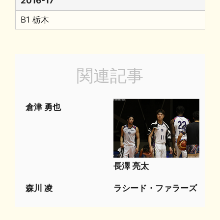
2016-17
B1 栃木
関連記事
倉津 勇也
長澤 亮太
森川 凌
ラシード・ファラーズ