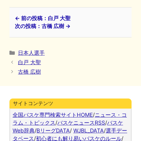
← 前の投稿：白戸 大聖
次の投稿：古橋 広樹 →
カ
日本人選手
テ
白戸 大聖
ゴ
古橋 広樹
リ
ー
サイトコンテンツ
全国バスケ専門検索サイトHOME
/
ニュース・コ
ラム・トピックス
/
バスケニュースRSS
/
バスケ
Web辞典
/
BリーグDATA
/
WJBL_DATA
/
選手デー
タベース
/
初心者にも解り易いバスケのルール
/