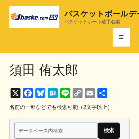
コ
ン
バスケットボールデ
テ
バスケットボール選手名鑑
ン
ツ
メ
へ
ス
ニ
キ
須田 侑太郎
ッ
プ
ュ
X
F
Bl
H
Li
C
E
共
ー
a
u
at
n
o
m
有
名前の一部などでも検索可能（2文字以上）
c
e
e
e
p
ai
e
s
n
y
l
検
b
k
a
Li
索: