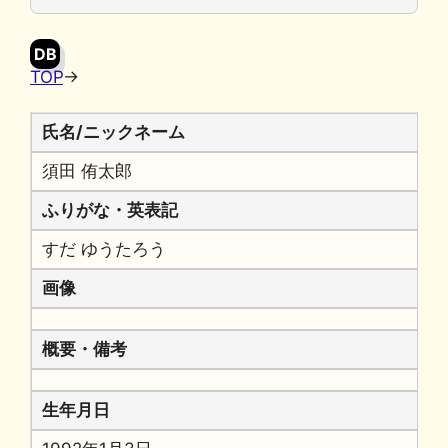
o
y
n
o
k
DB
k
TOP
→
氏名/ニックネーム
須田 侑太郎
ふりがな・英表記
すだ ゆうたろう
画像
概要・備考
生年月日