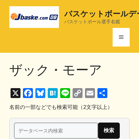
コ
ン
バスケットボールデ
テ
バスケットボール選手名鑑
ン
ツ
メ
へ
ス
ニ
キ
ザック・モーア
ッ
プ
ュ
X
F
Bl
H
Li
C
E
共
ー
a
u
at
n
o
m
有
名前の一部などでも検索可能（2文字以上）
c
e
e
e
p
ai
e
s
n
y
l
検
b
k
a
Li
索: