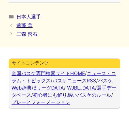
カ
日本人選手
テ
遠藤 善
ゴ
三森 啓右
リ
ー
サイトコンテンツ
全国バスケ専門検索サイトHOME
/
ニュース・コ
ラム・トピックス
/
バスケニュースRSS
/
バスケ
Web辞典
/
BリーグDATA
/
WJBL_DATA
/
選手デー
タベース
/
初心者にも解り易いバスケのルール
/
プレーとフォーメーション