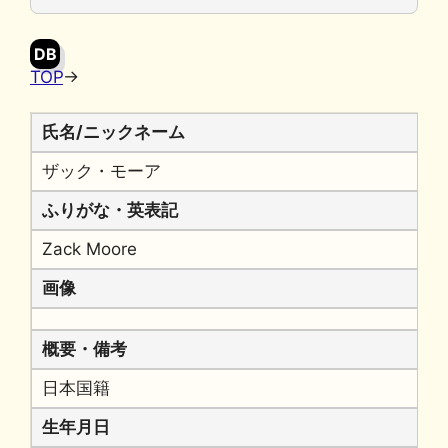
o
y
n
o
k
DB
k
TOP
→
氏名/ニックネーム
ザック・モーア
ふりがな・英表記
Zack Moore
画像
概要・備考
日本国籍
生年月日