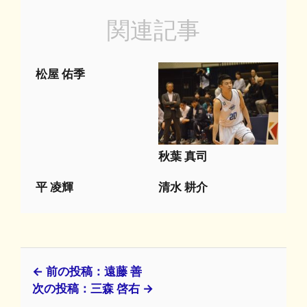
関連記事
松屋 佑季
秋葉 真司
平 凌輝
清水 耕介
← 前の投稿：遠藤 善
次の投稿：三森 啓右 →