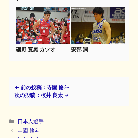
磯野 寛晃 カツオ
安部 潤
← 前の投稿：寺園 脩斗
次の投稿：桜井 良太 →
カ
日本人選手
テ
寺園 脩斗
ゴ