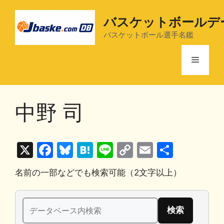
コ
ン
バスケットボールデ
テ
バスケットボール選手名鑑
ン
ツ
メ
へ
ス
ニ
キ
中野 司
ッ
プ
ュ
X
F
Bl
H
Li
C
E
共
ー
a
u
at
n
o
m
有
名前の一部などでも検索可能（2文字以上）
c
e
e
e
p
ai
e
s
n
y
l
検
b
k
a
Li
索: