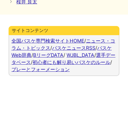
桜井 良太
リ
ー
サイトコンテンツ
全国バスケ専門検索サイトHOME
/
ニュース・コ
ラム・トピックス
/
バスケニュースRSS
/
バスケ
Web辞典
/
BリーグDATA
/
WJBL_DATA
/
選手デー
タベース
/
初心者にも解り易いバスケのルール
/
プレーとフォーメーション