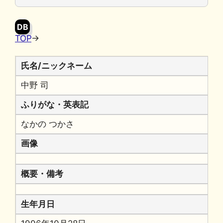
o
y
n
o
k
DB
k
TOP
→
氏名/ニックネーム
中野 司
ふりがな・英表記
なかの つかさ
画像
概要・備考
生年月日