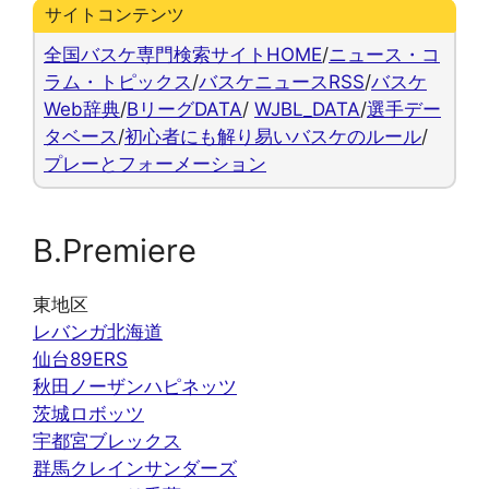
サイトコンテンツ
全国バスケ専門検索サイトHOME
/
ニュース・コ
ラム・トピックス
/
バスケニュースRSS
/
バスケ
Web辞典
/
BリーグDATA
/
WJBL_DATA
/
選手デー
タベース
/
初心者にも解り易いバスケのルール
/
プレーとフォーメーション
B.Premiere
東地区
レバンガ北海道
仙台89ERS
秋田ノーザンハピネッツ
茨城ロボッツ
宇都宮ブレックス
群馬クレインサンダーズ