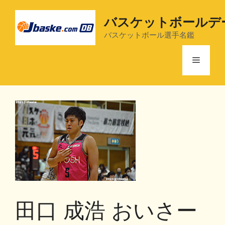
コ
ン
バスケットボールデ
テ
バスケットボール選手名鑑
ン
ツ
メ
へ
ス
ニ
キ
ッ
プ
ュ
ー
田口 成浩 おいさー