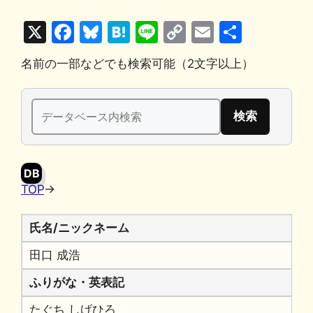
X
F
Bl
H
Li
C
E
共
a
u
at
n
o
m
有
名前の一部などでも検索可能（2文字以上）
c
e
e
e
p
ai
e
s
n
y
l
検
b
k
a
Li
索:
o
y
n
o
k
DB
k
TOP
→
氏名/ニックネーム
田口 成浩
ふりがな・英表記
たぐち しげひろ