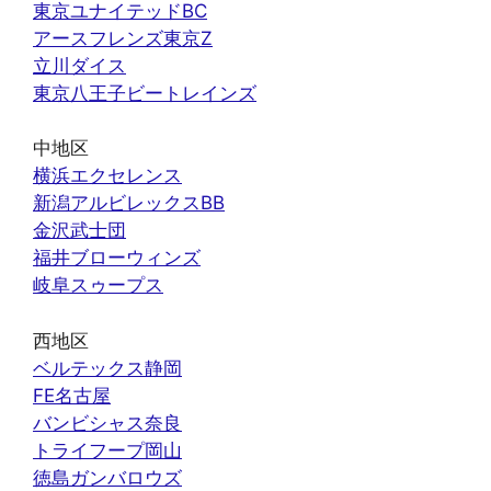
東京ユナイテッドBC
アースフレンズ東京Z
立川ダイス
東京八王子ビートレインズ
中地区
横浜エクセレンス
新潟アルビレックスBB
金沢武士団
福井ブローウィンズ
岐阜スゥープス
西地区
ベルテックス静岡
FE名古屋
バンビシャス奈良
トライフープ岡山
徳島ガンバロウズ