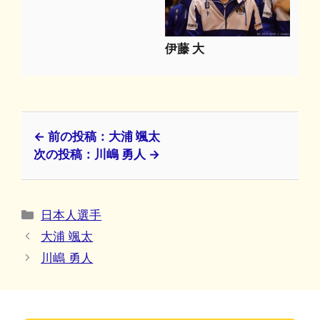
伊藤 大
← 前の投稿：大浦 颯太
次の投稿：川嶋 勇人 →
カ
日本人選手
テ
大浦 颯太
ゴ
川嶋 勇人
リ
ー