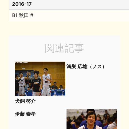
2016-17
B1 秋田 #
関連記事
鴻巣 広雄（ノス）
犬飼 啓介
伊藤 泰孝