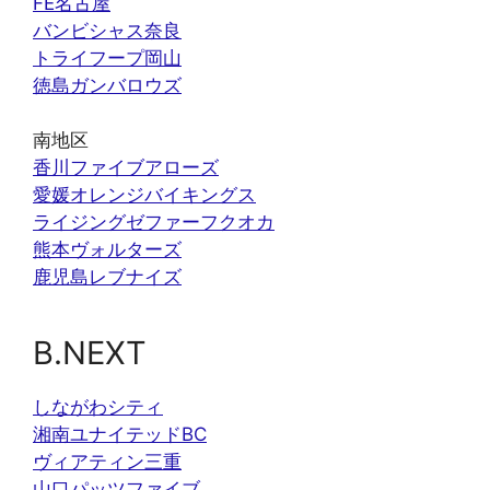
FE名古屋
バンビシャス奈良
トライフープ岡山
徳島ガンバロウズ
南地区
香川ファイブアローズ
愛媛オレンジバイキングス
ライジングゼファーフクオカ
熊本ヴォルターズ
鹿児島レブナイズ
B.NEXT
しながわシティ
湘南ユナイテッドBC
ヴィアティン三重
山口パッツファイブ