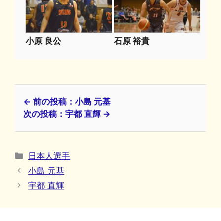
小原 良公
石原 裕貴
← 前の投稿：小島 元基
次の投稿：宇都 直輝 →
カ
日本人選手
テ
小島 元基
ゴ
宇都 直輝
リ
ー