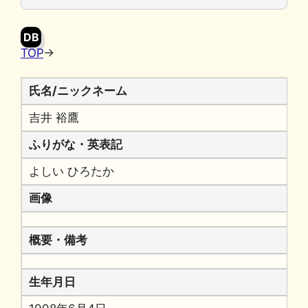
o
y
n
o
k
DB
k
TOP
→
氏名/ニックネーム
吉井 裕鷹
ふりがな・英表記
よしい ひろたか
画像
概要・備考
生年月日