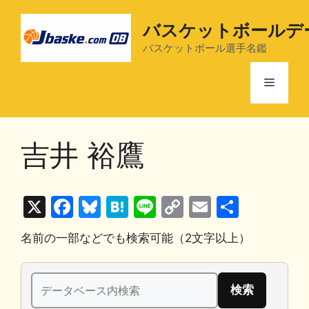
コ
ン
バスケットボールデ
テ
バスケットボール選手名鑑
ン
ツ
メ
へ
ス
ニ
キ
吉井 裕鷹
ッ
プ
ュ
X
F
Bl
H
Li
C
E
共
ー
a
u
at
n
o
m
有
名前の一部などでも検索可能（2文字以上）
c
e
e
e
p
ai
e
s
n
y
l
検
b
k
a
Li
索: