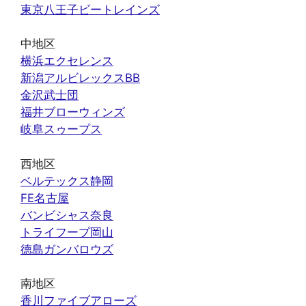
東京八王子ビートレインズ
中地区
横浜エクセレンス
新潟アルビレックスBB
金沢武士団
福井ブローウィンズ
岐阜スゥープス
西地区
ベルテックス静岡
FE名古屋
バンビシャス奈良
トライフープ岡山
徳島ガンバロウズ
南地区
香川ファイブアローズ