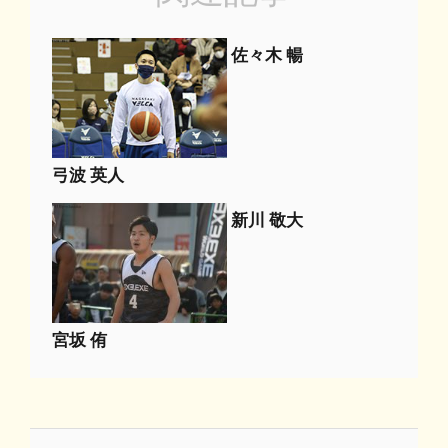
佐々木 暢
弓波 英人
新川 敬大
宮坂 侑