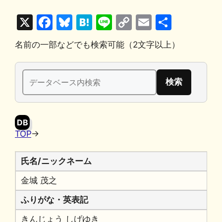
X
F
Bl
H
Li
C
E
共
a
u
at
n
o
m
有
名前の一部などでも検索可能（2文字以上）
c
e
e
e
p
ai
e
s
n
y
l
検
b
k
a
Li
索:
o
y
n
o
k
DB
k
TOP
→
氏名/ニックネーム
金城 茂之
ふりがな・英表記
きんじょう しげゆき