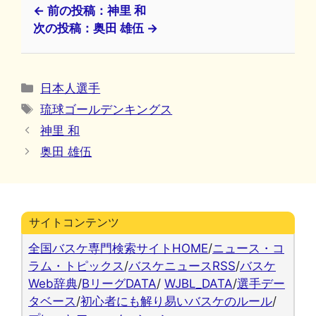
← 前の投稿：神里 和
次の投稿：奥田 雄伍 →
カ
日本人選手
テ
タ
琉球ゴールデンキングス
ゴ
グ
神里 和
リ
奥田 雄伍
ー
サイトコンテンツ
全国バスケ専門検索サイトHOME
/
ニュース・コ
ラム・トピックス
/
バスケニュースRSS
/
バスケ
Web辞典
/
BリーグDATA
/
WJBL_DATA
/
選手デー
タベース
/
初心者にも解り易いバスケのルール
/