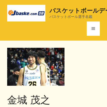
コ
ン
バスケットボールデ
テ
バスケットボール選手名鑑
ン
ツ
メ
へ
ス
ニ
キ
ッ
プ
ュ
ー
金城 茂之