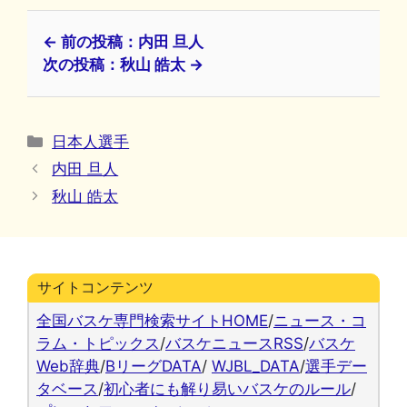
← 前の投稿：内田 旦人
次の投稿：秋山 皓太 →
カ
日本人選手
テ
内田 旦人
ゴ
秋山 皓太
リ
ー
サイトコンテンツ
全国バスケ専門検索サイトHOME
/
ニュース・コ
ラム・トピックス
/
バスケニュースRSS
/
バスケ
Web辞典
/
BリーグDATA
/
WJBL_DATA
/
選手デー
タベース
/
初心者にも解り易いバスケのルール
/