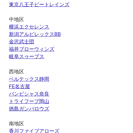
東京八王子ビートレインズ
中地区
横浜エクセレンス
新潟アルビレックスBB
金沢武士団
福井ブローウィンズ
岐阜スゥープス
西地区
ベルテックス静岡
FE名古屋
バンビシャス奈良
トライフープ岡山
徳島ガンバロウズ
南地区
香川ファイブアローズ