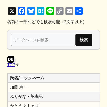
X
F
Bl
H
Li
C
E
共
a
u
at
n
o
m
有
名前の一部などでも検索可能（2文字以上）
c
e
e
e
p
ai
e
s
n
y
l
検
b
k
a
Li
索:
o
y
n
o
k
DB
k
TOP
→
氏名/ニックネーム
加藤 寿一
ふりがな・英表記
かとう としかず