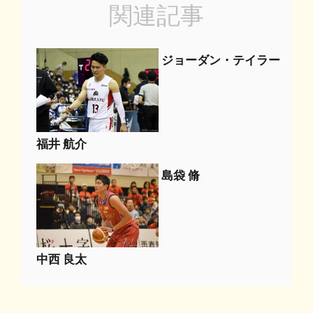
関連記事
ジョーダン・テイラー
福井 航介
島袋 脩
中西 良太