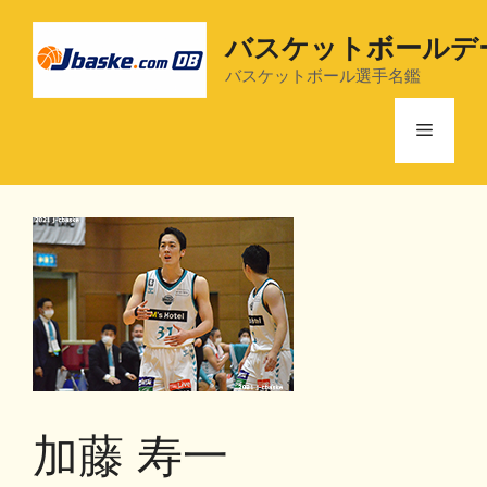
コ
ン
バスケットボールデ
テ
バスケットボール選手名鑑
ン
ツ
メ
へ
ス
ニ
キ
ッ
プ
ュ
ー
加藤 寿一