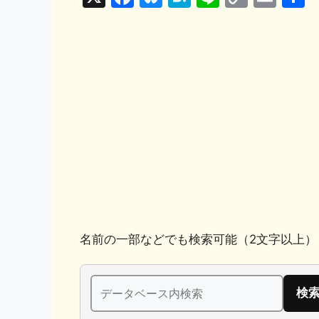
a
u
at
n
o
m
c
e
e
e
p
ai
e
s
n
y
l
b
k
a
Li
o
y
n
o
k
k
名前の一部などでも検索可能（2文字以上）
検
索: