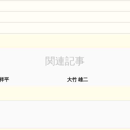
山
関連記事
 祥平
大竹 雄二