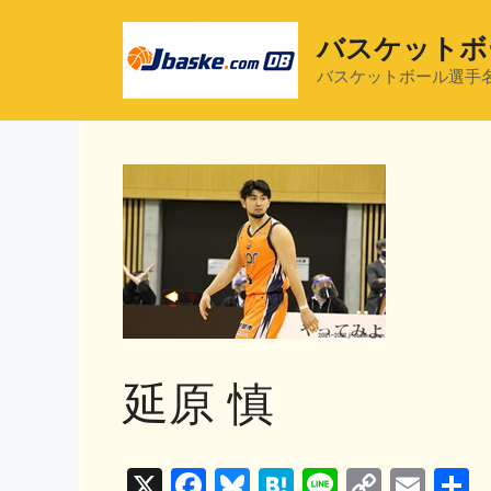
コ
ン
バスケットボ
テ
バスケットボール選手
ン
ツ
へ
ス
キ
ッ
プ
延原 慎
X
F
Bl
H
Li
C
E