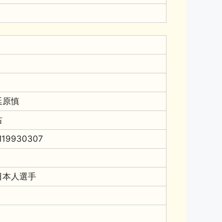
延原慎
右
19930307
日本人選手