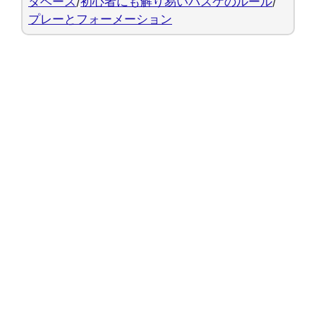
タベース
/
初心者にも解り易いバスケのルール
/
プレーとフォーメーション