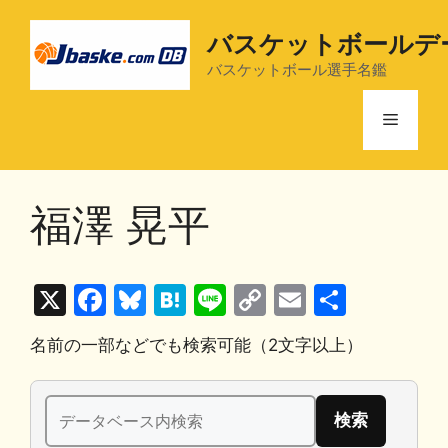
コ
ン
バスケットボールデ
テ
バスケットボール選手名鑑
ン
ツ
メ
へ
ス
ニ
キ
福澤 晃平
ッ
プ
ュ
X
F
Bl
H
Li
C
E
共
ー
a
u
at
n
o
m
有
名前の一部などでも検索可能（2文字以上）
c
e
e
e
p
ai
e
s
n
y
l
検
b
k
a
Li
索: