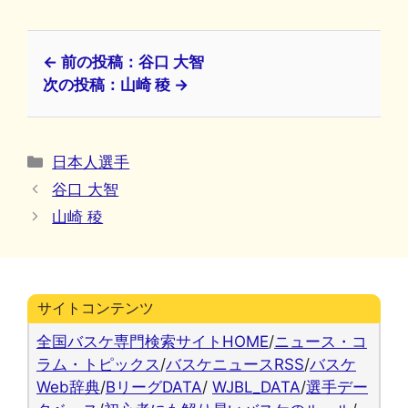
← 前の投稿：谷口 大智
次の投稿：山崎 稜 →
カ
日本人選手
テ
谷口 大智
ゴ
山崎 稜
リ
ー
サイトコンテンツ
全国バスケ専門検索サイトHOME
/
ニュース・コ
ラム・トピックス
/
バスケニュースRSS
/
バスケ
Web辞典
/
BリーグDATA
/
WJBL_DATA
/
選手デー