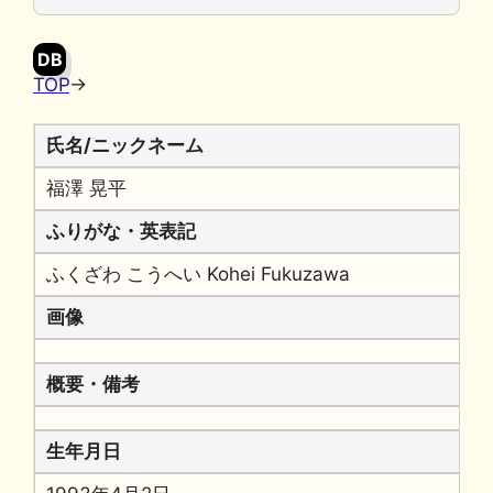
o
y
n
o
k
DB
k
TOP
→
氏名/ニックネーム
福澤 晃平
ふりがな・英表記
ふくざわ こうへい Kohei Fukuzawa
画像
概要・備考
生年月日