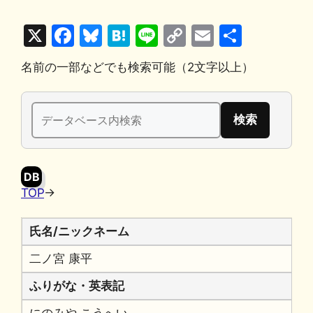
X
F
Bl
H
Li
C
E
共
a
u
at
n
o
m
有
名前の一部などでも検索可能（2文字以上）
c
e
e
e
p
ai
e
s
n
y
l
検
b
k
a
Li
索:
o
y
n
o
k
DB
k
TOP
→
氏名/ニックネーム
二ノ宮 康平
ふりがな・英表記
にのみや こうへい