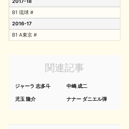
2017-18
B1 琉球 #
2016-17
B1 A東京 #
関連記事
ジャーラ 志多斗
中嶋 成二
児玉 隆介
ナナー ダニエル弾