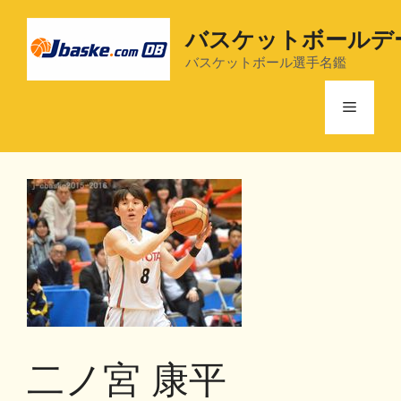
コ
ン
バスケットボールデ
テ
バスケットボール選手名鑑
ン
ツ
メ
へ
ス
ニ
キ
ッ
プ
ュ
ー
二ノ宮 康平