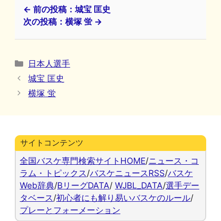
← 前の投稿：城宝 匡史
次の投稿：横塚 蛍 →
カ
日本人選手
テ
城宝 匡史
ゴ
横塚 蛍
リ
ー
サイトコンテンツ
全国バスケ専門検索サイトHOME
/
ニュース・コ
ラム・トピックス
/
バスケニュースRSS
/
バスケ
Web辞典
/
BリーグDATA
/
WJBL_DATA
/
選手デー
タベース
/
初心者にも解り易いバスケのルール
/
プレーとフォーメーション