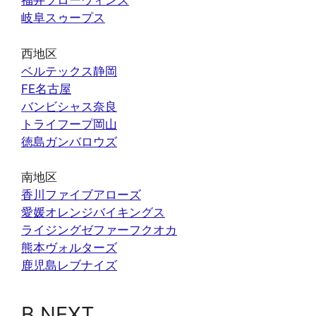
福井ブローウィンズ
岐阜スゥープス
西地区
ベルテックス静岡
FE名古屋
バンビシャス奈良
トライフープ岡山
徳島ガンバロウズ
南地区
香川ファイブアローズ
愛媛オレンジバイキングス
ライジングゼファーフクオカ
熊本ヴォルターズ
鹿児島レブナイズ
B.NEXT