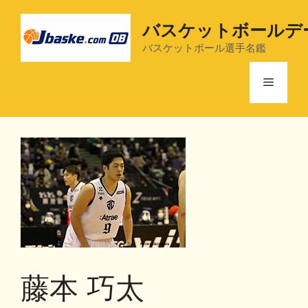
コ
ン
バスケットボールデ
テ
バスケットボール選手名鑑
ン
ツ
メ
へ
ス
ニ
キ
ッ
プ
ュ
ー
藤本 巧太