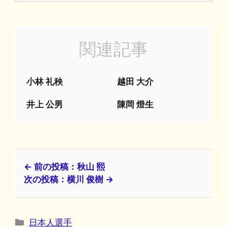
関連記事
小林 礼秧
越田 大介
井上 公男
陳岡 燈生
← 前の投稿：秋山 熙
次の投稿：横川 俊樹 →
カ
日本人選手