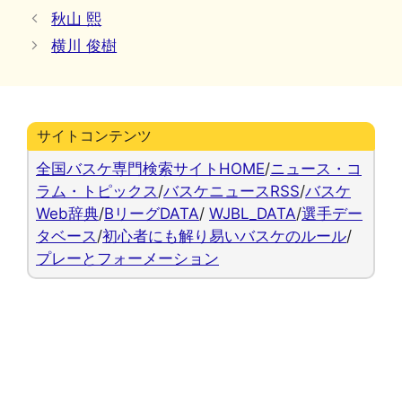
テ
秋山 熙
ゴ
横川 俊樹
リ
ー
サイトコンテンツ
全国バスケ専門検索サイトHOME
/
ニュース・コ
ラム・トピックス
/
バスケニュースRSS
/
バスケ
Web辞典
/
BリーグDATA
/
WJBL_DATA
/
選手デー
タベース
/
初心者にも解り易いバスケのルール
/
プレーとフォーメーション