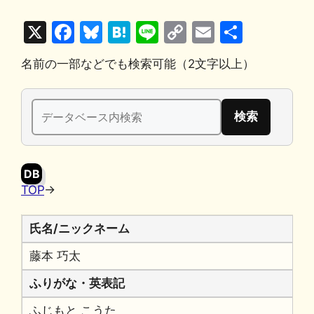
X
F
Bl
H
Li
C
E
共
a
u
at
n
o
m
有
名前の一部などでも検索可能（2文字以上）
c
e
e
e
p
ai
e
s
n
y
l
検
b
k
a
Li
索:
o
y
n
o
k
DB
k
TOP
→
氏名/ニックネーム
藤本 巧太
ふりがな・英表記
ふじもと こうた