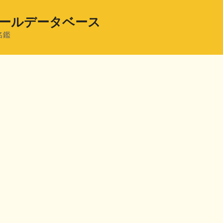
ールデータベース
名鑑
共
有