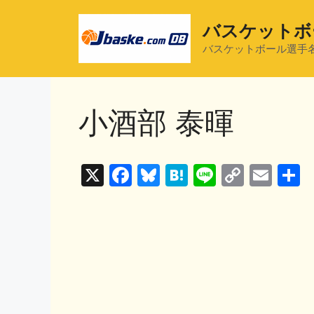
コ
ン
バスケットボ
テ
バスケットボール選手
ン
ツ
へ
小酒部 泰暉
ス
キ
ッ
プ
X
F
Bl
H
Li
C
E
a
u
at
n
o
m
c
e
e
e
p
ai
e
s
n
y
l
b
k
a
Li
o
y
n
o
k