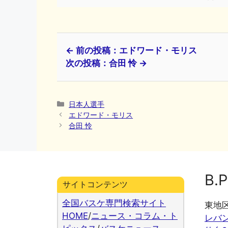
← 前の投稿：エドワード・モリス
次の投稿：合田 怜 →
カ
日本人選手
テ
エドワード・モリス
ゴ
合田 怜
リ
ー
B.P
サイトコンテンツ
全国バスケ専門検索サイト
東地
HOME
/
ニュース・コラム・ト
レバ