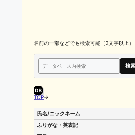
k
名前の一部などでも検索可能（2文字以上）
検
索:
DB
TOP
→
氏名/ニックネーム
ふりがな・英表記