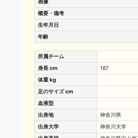
画像
概要・備考
生年月日
年齢
所属チーム
身長 cm
187
体重 kg
足のサイズ cm
血液型
出身地
神奈川県
出身大学
神奈川大学