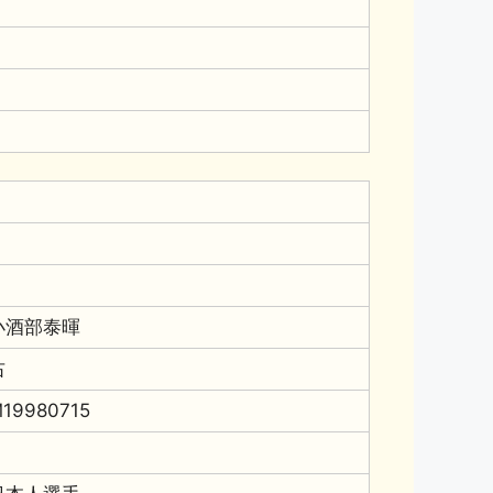
小酒部泰暉
右
19980715