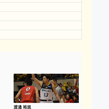
渡邉 裕規