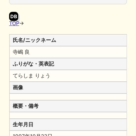
o
y
n
o
k
DB
k
TOP
→
氏名/ニックネーム
寺嶋 良
ふりがな・英表記
てらしま りょう
画像
概要・備考
生年月日