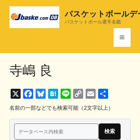
コ
ン
バスケットボールデ
テ
バスケットボール選手名鑑
ン
ツ
メ
へ
ス
ニ
キ
寺嶋 良
ッ
プ
ュ
X
F
Bl
H
Li
C
E
共
ー
a
u
at
n
o
m
有
名前の一部などでも検索可能（2文字以上）
c
e
e
e
p
ai
e
s
n
y
l
検
b
k
a
Li
索: