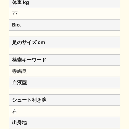
体重 kg
77
Bio.
足のサイズ cm
検索キーワード
寺嶋良
血液型
シュート利き腕
右
出身地