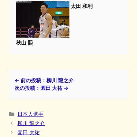
太田 和利
秋山 熙
← 前の投稿：柳川 龍之介
次の投稿：園田 大祐 →
カ
日本人選手
テ
柳川 龍之介
ゴ
園田 大祐
リ