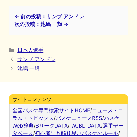
← 前の投稿：サンブ アンドレ
次の投稿：池嶋 一輝 →
カ
日本人選手
テ
サンブ アンドレ
ゴ
池嶋 一輝
リ
ー
サイトコンテンツ
全国バスケ専門検索サイトHOME
/
ニュース・コ
ラム・トピックス
/
バスケニュースRSS
/
バスケ
Web辞典
/
BリーグDATA
/
WJBL_DATA
/
選手デー
タベース
/
初心者にも解り易いバスケのルール
/