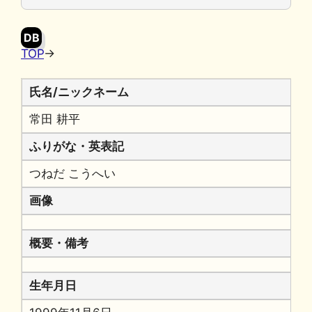
o
y
n
o
k
DB
k
TOP
→
氏名/ニックネーム
常田 耕平
ふりがな・英表記
つねだ こうへい
画像
概要・備考
生年月日