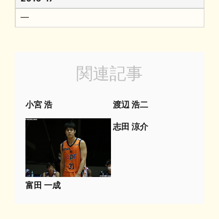
━
関連記事
小宮 浩
渡辺 浩二
志田 涼介
富田 一成