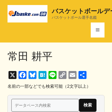
コ
ン
バスケットボールデ
テ
バスケットボール選手名鑑
ン
ツ
メ
へ
ス
ニ
キ
常田 耕平
ッ
プ
ュ
X
F
Bl
H
Li
C
E
共
ー
a
u
at
n
o
m
有
名前の一部などでも検索可能（2文字以上）
c
e
e
e
p
ai
e
s
n
y
l
検
b
k
a
Li
索: