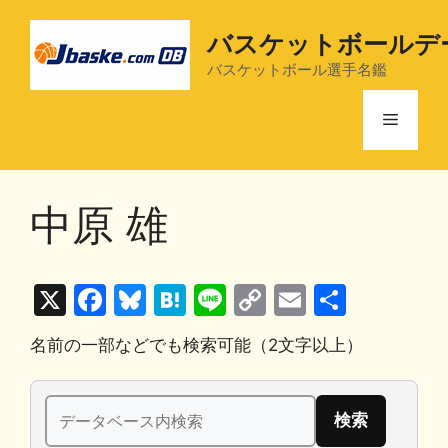
コ
ン
バスケットボールデ
テ
バスケットボール選手名鑑
ン
ツ
メ
へ
ス
ニ
キ
中原 雄
ッ
プ
ュ
X
F
Bl
H
Li
C
E
共
ー
a
u
at
n
o
m
有
名前の一部などでも検索可能（2文字以上）
c
e
e
e
p
ai
e
s
n
y
l
検
b
k
a
Li
索: