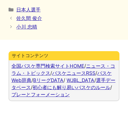
カ
日本人選手
テ
佐久間 俊介
ゴ
小川 忠晴
リ
ー
サイトコンテンツ
全国バスケ専門検索サイトHOME
/
ニュース・コ
ラム・トピックス
/
バスケニュースRSS
/
バスケ
Web辞典
/
BリーグDATA
/
WJBL_DATA
/
選手デー
タベース
/
初心者にも解り易いバスケのルール
/
プレーとフォーメーション