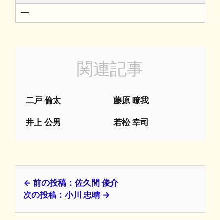
━
関連記事
二戸 倫太
藤原 瞭我
井上 公男
若松 幸司
← 前の投稿：佐久間 俊介
次の投稿：小川 忠晴 →