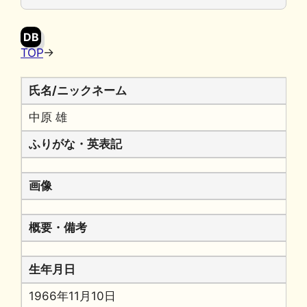
o
y
n
o
k
DB
k
TOP
→
氏名/ニックネーム
中原 雄
ふりがな・英表記
画像
概要・備考
生年月日
1966年11月10日