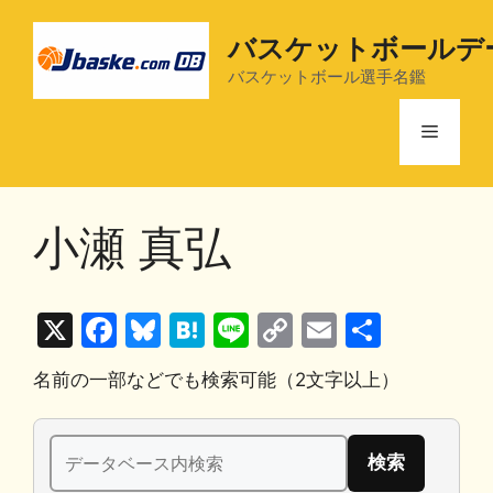
コ
ン
バスケットボールデ
テ
バスケットボール選手名鑑
ン
ツ
メ
へ
ス
ニ
キ
小瀬 真弘
ッ
プ
ュ
X
F
Bl
H
Li
C
E
共
ー
a
u
at
n
o
m
有
名前の一部などでも検索可能（2文字以上）
c
e
e
e
p
ai
e
s
n
y
l
検
b
k
a
Li
索: