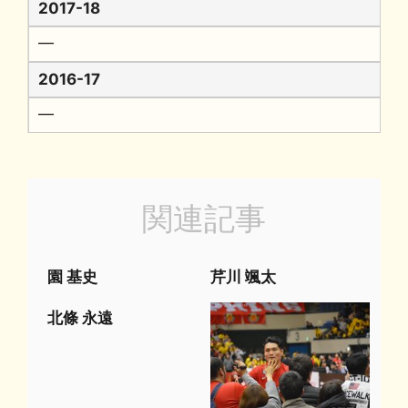
2017-18
━
2016-17
━
関連記事
園 基史
芹川 颯太
北條 永遠