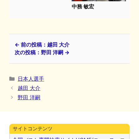
中務 敏宏
← 前の投稿：越田 大介
次の投稿：野田 洋嗣 →
カ
日本人選手
テ
越田 大介
ゴ
野田 洋嗣
リ
ー
サイトコンテンツ