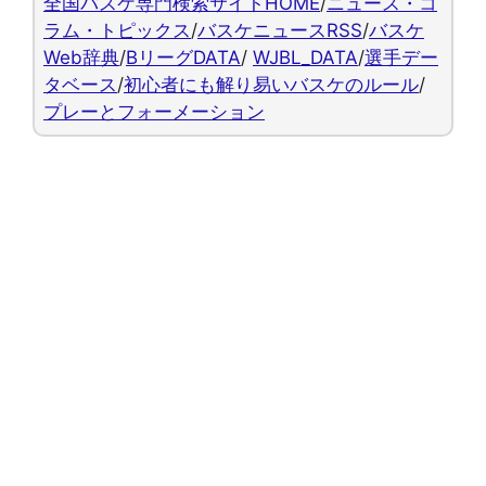
全国バスケ専門検索サイトHOME
/
ニュース・コ
ラム・トピックス
/
バスケニュースRSS
/
バスケ
Web辞典
/
BリーグDATA
/
WJBL_DATA
/
選手デー
タベース
/
初心者にも解り易いバスケのルール
/
プレーとフォーメーション