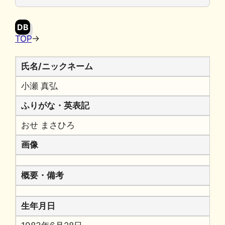
o
y
n
o
k
DB
k
TOP
→
氏名/ニックネーム
小瀬 真弘
ふりがな・英表記
おせ まさひろ
画像
概要・備考
生年月日