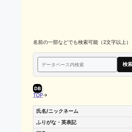
k
名前の一部などでも検索可能（2文字以上）
検
索:
DB
TOP
→
氏名/ニックネーム
ふりがな・英表記