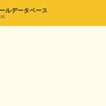
ールデータベース
名鑑
共
有