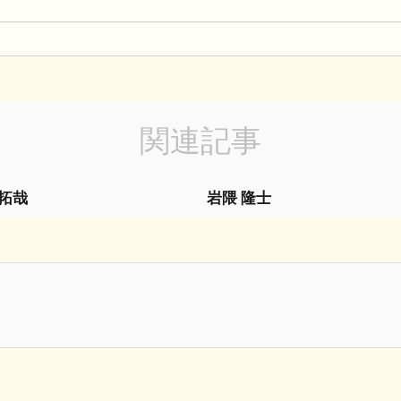
関連記事
 拓哉
岩隈 隆士