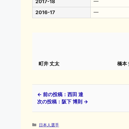
2017-18
━
2016-17
━
町井 丈太
橋本
← 前の投稿：西田 達
次の投稿：阪下 博則 →
カ
日本人選手