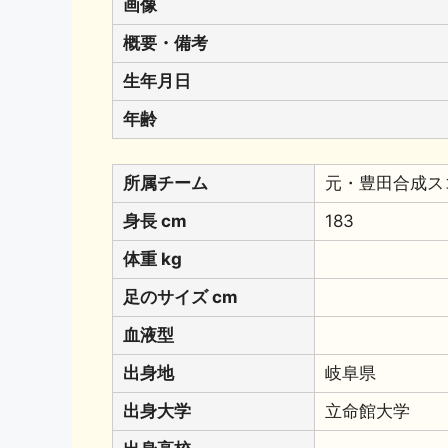
画像
概要・備考
生年月日
年齢
所属チーム
元・豊田合成ス
身長 cm
183
体重 kg
足のサイズ cm
血液型
出身地
岐阜県
出身大学
立命館大学