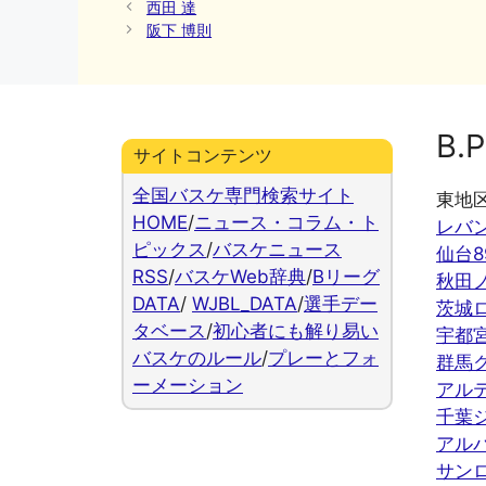
テ
西田 達
ゴ
阪下 博則
リ
ー
B.P
サイトコンテンツ
全国バスケ専門検索サイト
東地
HOME
/
ニュース・コラム・ト
レバ
ピックス
/
バスケニュース
仙台8
RSS
/
バスケWeb辞典
/
Bリーグ
秋田
DATA
/
WJBL_DATA
/
選手デー
茨城
タベース
/
初心者にも解り易い
宇都
バスケのルール
/
プレーとフォ
群馬
ーメーション
アル
千葉
アル
サン