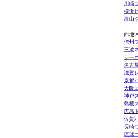
川崎
横浜
富山
西地
信州
三遠
シー
名古
滋賀
京都
大阪
神戸
島根
広島
佐賀
長崎
琉球