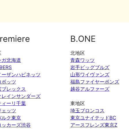
remiere
B.ONE
区
北地区
ンガ北海道
青森ワッツ
9ERS
岩手ビッグブルズ
ノーザンハピネッツ
山形ワイヴァンズ
ロボッツ
福島ファイヤーボンズ
宮ブレックス
越谷アルファーズ
クレインサンダーズ
ティーリ千葉
東地区
ジェッツ
埼玉ブロンコス
バルク東京
東京ユナイテッドBC
ロッカーズ渋谷
アースフレンズ東京Z