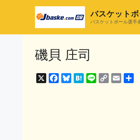
コ
ン
バスケットボ
テ
バスケットボール選手
ン
ツ
へ
磯貝 庄司
ス
キ
ッ
プ
X
F
Bl
H
Li
C
E
a
u
at
n
o
m
c
e
e
e
p
ai
e
s
n
y
l
b
k
a
Li
o
y
n
o
k