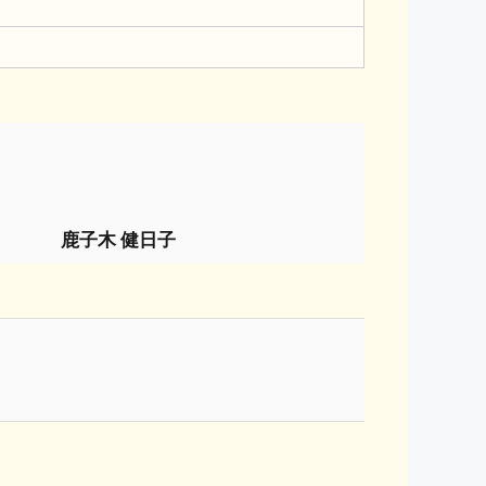
鹿子木 健日子