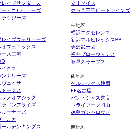
ブレイブサンダース
立川ダイス
ビー・コルセアーズ
東京八王子ビートレインズ
グラウジーズ
中地区
区
横浜エクセレンス
ブレイブウォリアーズ
新潟アルビレックスBB
ネオフェニックス
金沢武士団
ホース三河
福井ブローウィンズ
屋D
岐阜スゥープス
レイクス
ハンナリーズ
西地区
エヴェッサ
ベルテックス静岡
ストークス
FE名古屋
スサノオマジック
バンビシャス奈良
ドラゴンフライズ
トライフープ岡山
バルーナーズ
徳島ガンバロウズ
ヴェルカ
ゴールデンキングス
南地区