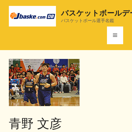
コ
ン
バスケットボールデ
テ
バスケットボール選手名鑑
ン
ツ
メ
へ
ス
ニ
キ
ッ
プ
ュ
ー
青野 文彦