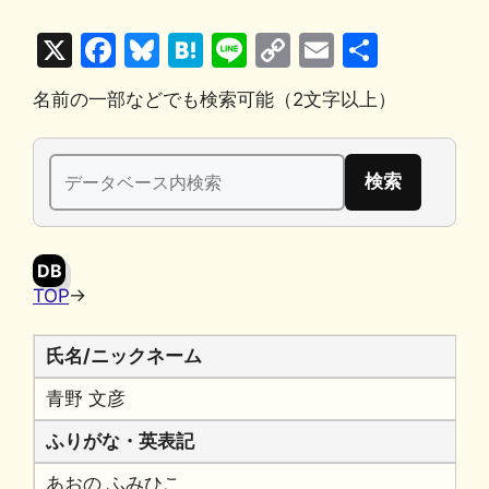
X
F
Bl
H
Li
C
E
共
a
u
at
n
o
m
有
名前の一部などでも検索可能（2文字以上）
c
e
e
e
p
ai
e
s
n
y
l
検
b
k
a
Li
索:
o
y
n
o
k
DB
k
TOP
→
氏名/ニックネーム
青野 文彦
ふりがな・英表記
あおの ふみひこ