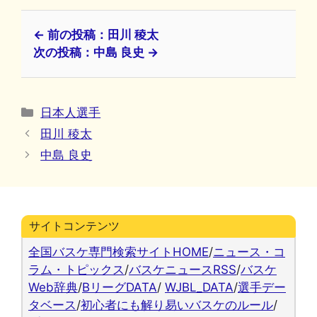
← 前の投稿：田川 稜太
次の投稿：中島 良史 →
カ
日本人選手
テ
田川 稜太
ゴ
中島 良史
リ
ー
サイトコンテンツ
全国バスケ専門検索サイトHOME
/
ニュース・コ
ラム・トピックス
/
バスケニュースRSS
/
バスケ
Web辞典
/
BリーグDATA
/
WJBL_DATA
/
選手デー
タベース
/
初心者にも解り易いバスケのルール
/