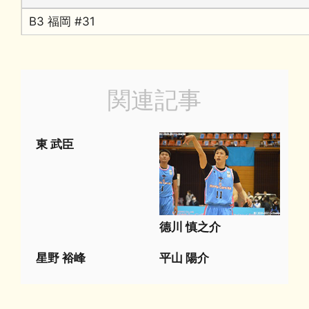
B3 福岡 #31
関連記事
東 武臣
德川 慎之介
星野 裕峰
平山 陽介