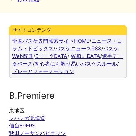
リ
ー
サイトコンテンツ
全国バスケ専門検索サイトHOME
/
ニュース・コ
ラム・トピックス
/
バスケニュースRSS
/
バスケ
Web辞典
/
BリーグDATA
/
WJBL_DATA
/
選手デー
タベース
/
初心者にも解り易いバスケのルール
/
プレーとフォーメーション
B.Premiere
東地区
レバンガ北海道
仙台89ERS
秋田ノーザンハピネッツ