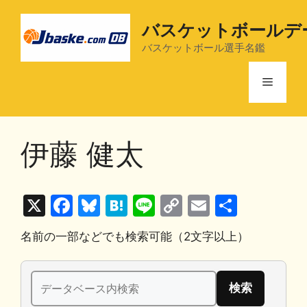
コ
ン
バスケットボールデ
テ
バスケットボール選手名鑑
ン
ツ
メ
へ
ス
ニ
キ
伊藤 健太
ッ
プ
ュ
X
F
Bl
H
Li
C
E
共
ー
a
u
at
n
o
m
有
名前の一部などでも検索可能（2文字以上）
c
e
e
e
p
ai
e
s
n
y
l
検
b
k
a
Li
索: