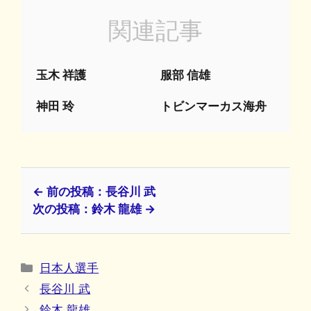
関連記事
玉木 祥護
服部 信雄
神田 玲
トビンマーカス海舟
← 前の投稿：長谷川 武
次の投稿：鈴木 龍雄 →
カ
日本人選手
テ
長谷川 武
ゴ
鈴木 龍雄