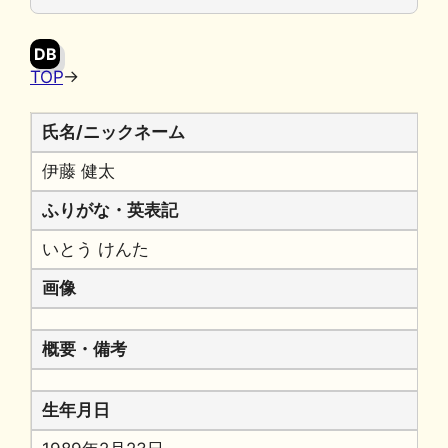
o
y
n
o
k
DB
k
TOP
→
氏名/ニックネーム
伊藤 健太
ふりがな・英表記
いとう けんた
画像
概要・備考
生年月日