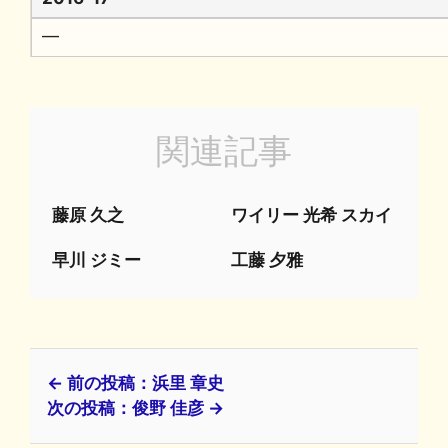
━
関連記事
藤原 久之
ワイリー 光希 スカイ
早川 ジミー
工藤 夕雅
← 前の投稿：浜里 章史
次の投稿：俊野 佳彦 →