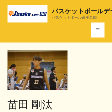
コ
ン
バスケットボールデ
テ
バスケットボール選手名鑑
ン
ツ
メ
へ
ス
ニ
キ
ッ
プ
ュ
ー
苗田 剛汰