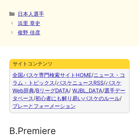
カ
日本人選手
テ
浜里 章史
ゴ
俊野 佳彦
リ
ー
サイトコンテンツ
全国バスケ専門検索サイトHOME
/
ニュース・コ
ラム・トピックス
/
バスケニュースRSS
/
バスケ
Web辞典
/
BリーグDATA
/
WJBL_DATA
/
選手デー
タベース
/
初心者にも解り易いバスケのルール
/
プレーとフォーメーション
B.Premiere