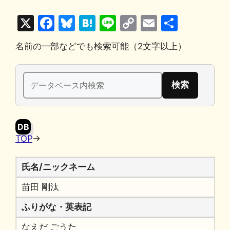
X
F
Bl
H
Li
C
E
共
a
u
at
n
o
m
有
名前の一部などでも検索可能（2文字以上）
c
e
e
e
p
ai
e
s
n
y
l
検
b
k
a
Li
索:
o
y
n
o
k
DB
k
TOP
→
氏名/ニックネーム
苗田 剛汰
ふりがな・英表記
なえだ ごうた