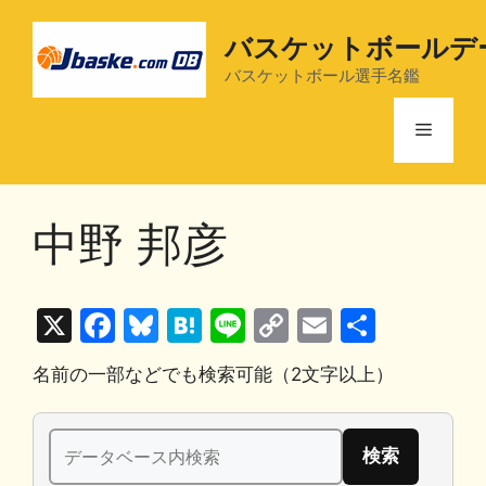
コ
ン
バスケットボールデ
テ
バスケットボール選手名鑑
ン
ツ
メ
へ
ス
ニ
キ
中野 邦彦
ッ
プ
ュ
X
F
Bl
H
Li
C
E
共
ー
a
u
at
n
o
m
有
名前の一部などでも検索可能（2文字以上）
c
e
e
e
p
ai
e
s
n
y
l
検
b
k
a
Li
索: