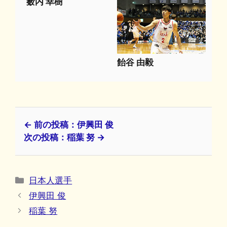
薮内 幸樹
飴谷 由毅
← 前の投稿：伊興田 俊
次の投稿：稲葉 努 →
カ
日本人選手
テ
伊興田 俊
ゴ
稲葉 努
リ