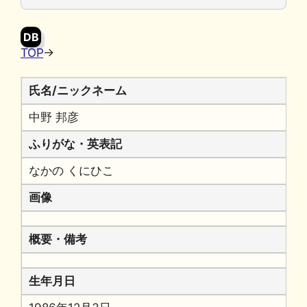
o
y
n
o
k
DB
k
TOP
→
氏名/ニックネーム
中野 邦彦
ふりがな・英表記
なかの くにひこ
画像
概要・備考
生年月日