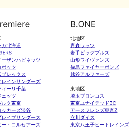
remiere
B.ONE
区
北地区
ンガ北海道
青森ワッツ
9ERS
岩手ビッグブルズ
ノーザンハピネッツ
山形ワイヴァンズ
ロボッツ
福島ファイヤーボンズ
宮ブレックス
越谷アルファーズ
クレインサンダーズ
ティーリ千葉
東地区
ジェッツ
埼玉ブロンコス
バルク東京
東京ユナイテッドBC
ロッカーズ渋谷
アースフレンズ東京Z
ブレイブサンダース
立川ダイス
ビー・コルセアーズ
東京八王子ビートレインズ