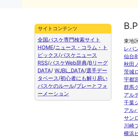
ー
B.P
サイトコンテンツ
全国バスケ専門検索サイト
東地
HOME
/
ニュース・コラム・ト
レバ
ピックス
/
バスケニュース
仙台8
RSS
/
バスケWeb辞典
/
Bリーグ
秋田
DATA
/
WJBL_DATA
/
選手デー
茨城
タベース
/
初心者にも解り易い
宇都
バスケのルール
/
プレーとフォ
群馬
ーメーション
アル
千葉
アル
サン
川崎
横浜