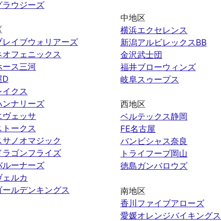
グラウジーズ
中地区
区
横浜エクセレンス
ブレイブウォリアーズ
新潟アルビレックスBB
ネオフェニックス
金沢武士団
ホース三河
福井ブローウィンズ
屋D
岐阜スゥープス
レイクス
ハンナリーズ
西地区
エヴェッサ
ベルテックス静岡
ストークス
FE名古屋
スサノオマジック
バンビシャス奈良
ドラゴンフライズ
トライフープ岡山
バルーナーズ
徳島ガンバロウズ
ヴェルカ
ゴールデンキングス
南地区
香川ファイブアローズ
愛媛オレンジバイキングス