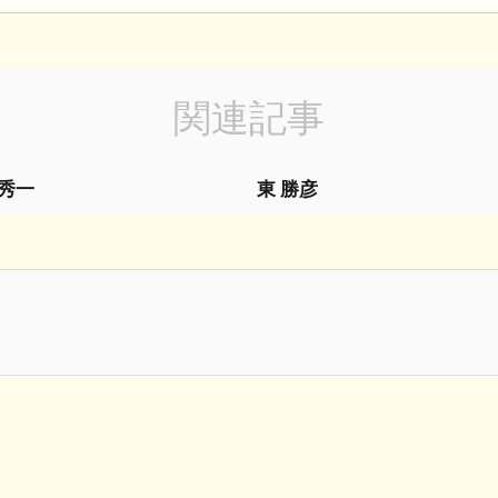
関連記事
 秀一
東 勝彦