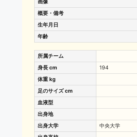
画像
概要・備考
生年月日
年齢
所属チーム
身長 cm
194
体重 kg
足のサイズ cm
血液型
出身地
出身大学
中央大学