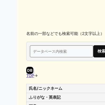
k
名前の一部などでも検索可能（2文字以上）
検
索:
DB
TOP
→
氏名/ニックネーム
ふりがな・英表記