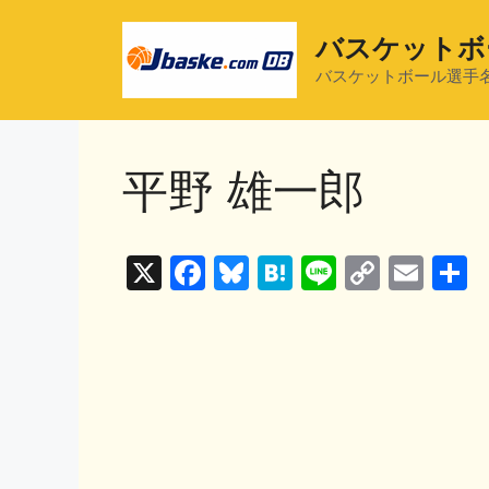
コ
ン
バスケットボ
テ
バスケットボール選手
ン
ツ
へ
平野 雄一郎
ス
キ
ッ
プ
X
F
Bl
H
Li
C
E
a
u
at
n
o
m
c
e
e
e
p
ai
e
s
n
y
l
b
k
a
Li
o
y
n
o
k