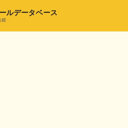
ールデータベース
名鑑
共
有