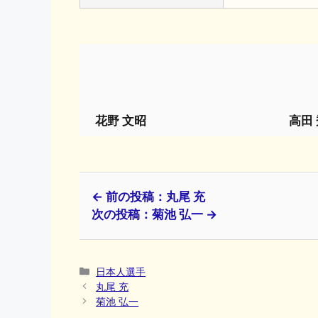
花野 文昭
高田
← 前の投稿：丸尾 充
次の投稿：菊池 弘一 →
カ
日本人選手
テ
丸尾 充
ゴ
菊池 弘一
リ