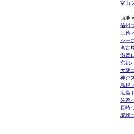
富山
西地
信州
三遠
シー
名古
滋賀
京都
大阪
神戸
島根
広島
佐賀
長崎
琉球