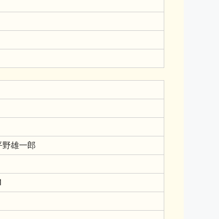
平野雄一郎
M