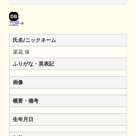
o
y
n
o
k
DB
k
TOP
→
氏名/ニックネーム
菜花 保
ふりがな・英表記
画像
概要・備考
生年月日