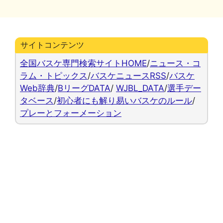
リ
ー
サイトコンテンツ
全国バスケ専門検索サイトHOME
/
ニュース・コ
ラム・トピックス
/
バスケニュースRSS
/
バスケ
Web辞典
/
BリーグDATA
/
WJBL_DATA
/
選手デー
タベース
/
初心者にも解り易いバスケのルール
/
プレーとフォーメーション