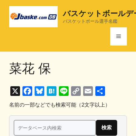
コ
ン
バスケットボールデ
テ
バスケットボール選手名鑑
ン
ツ
メ
へ
ス
ニ
キ
菜花 保
ッ
プ
ュ
X
F
Bl
H
Li
C
E
共
ー
a
u
at
n
o
m
有
名前の一部などでも検索可能（2文字以上）
c
e
e
e
p
ai
e
s
n
y
l
検
b
k
a
Li
索: