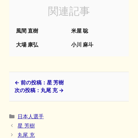
関連記事
風間 直樹
米屋 聡
大場 康弘
小川 麻斗
← 前の投稿：星 芳樹
次の投稿：丸尾 充 →
カ
日本人選手
テ
星 芳樹
ゴ
丸尾 充