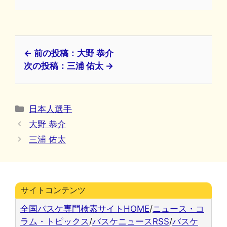
← 前の投稿：大野 恭介
次の投稿：三浦 佑太 →
カ
日本人選手
テ
大野 恭介
ゴ
三浦 佑太
リ
ー
サイトコンテンツ
全国バスケ専門検索サイトHOME
/
ニュース・コ
ラム・トピックス
/
バスケニュースRSS
/
バスケ