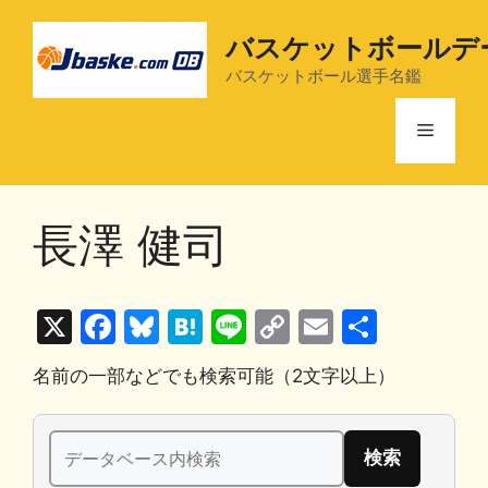
コ
ン
バスケットボールデ
テ
バスケットボール選手名鑑
ン
ツ
メ
へ
ス
ニ
キ
長澤 健司
ッ
プ
ュ
X
F
Bl
H
Li
C
E
共
ー
a
u
at
n
o
m
有
名前の一部などでも検索可能（2文字以上）
c
e
e
e
p
ai
e
s
n
y
l
検
b
k
a
Li
索: