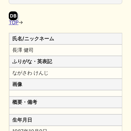
o
y
n
o
k
DB
k
TOP
→
氏名/ニックネーム
長澤 健司
ふりがな・英表記
ながさわ けんじ
画像
概要・備考
生年月日