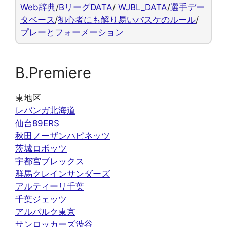
Web辞典
/
BリーグDATA
/
WJBL_DATA
/
選手デー
タベース
/
初心者にも解り易いバスケのルール
/
プレーとフォーメーション
B.Premiere
東地区
レバンガ北海道
仙台89ERS
秋田ノーザンハピネッツ
茨城ロボッツ
宇都宮ブレックス
群馬クレインサンダーズ
アルティーリ千葉
千葉ジェッツ
アルバルク東京
サンロッカーズ渋谷