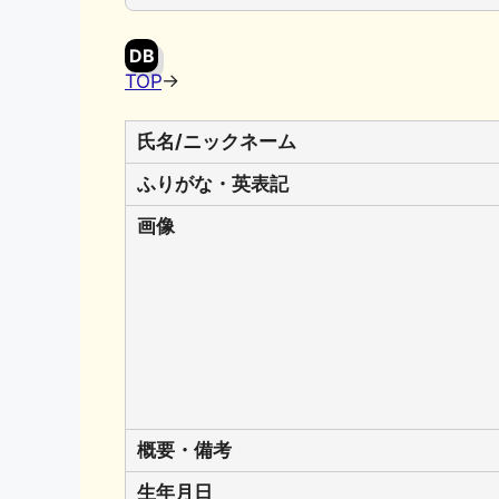
o
y
n
o
k
DB
k
TOP
→
氏名/ニックネーム
ふりがな・英表記
画像
概要・備考
生年月日