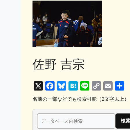
佐野 吉宗
X
F
Bl
H
Li
C
E
a
u
at
n
o
m
名前の一部などでも検索可能（2文字以上）
c
e
e
e
p
ai
e
s
n
y
l
検
b
k
a
Li
索: