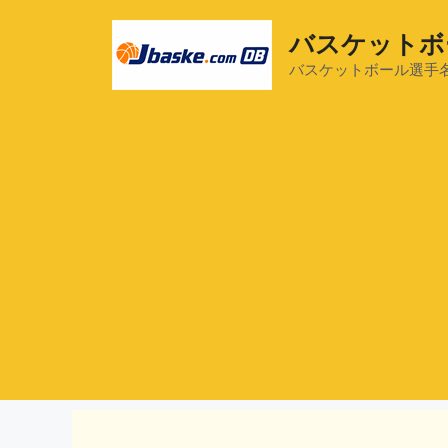
コ
ン
バスケットボ
テ
バスケットボール選手
ン
ツ
へ
ス
キ
ッ
プ