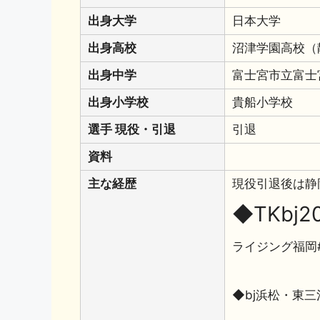
出身大学
日本大学
出身高校
沼津学園高校（
出身中学
富士宮市立富士
出身小学校
貴船小学校
選手 現役・引退
引退
資料
主な経歴
現役引退後は静
◆TKbj20
ライジング福岡
◆bj浜松・東