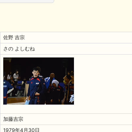
佐野 吉宗
さの よしむね
加藤吉宗
1979年4月30日