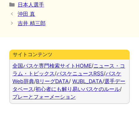
カ
日本人選手
テ
沖田 真
ゴ
吉井 精三郎
リ
ー
サイトコンテンツ
全国バスケ専門検索サイトHOME
/
ニュース・コ
ラム・トピックス
/
バスケニュースRSS
/
バスケ
Web辞典
/
BリーグDATA
/
WJBL_DATA
/
選手デー
タベース
/
初心者にも解り易いバスケのルール
/
プレーとフォーメーション