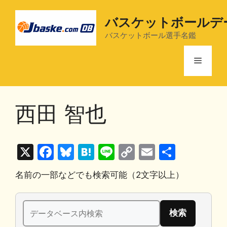
コ
ン
バスケットボールデ
テ
バスケットボール選手名鑑
ン
ツ
メ
へ
ス
ニ
キ
西田 智也
ッ
プ
ュ
X
F
Bl
H
Li
C
E
共
ー
a
u
at
n
o
m
有
名前の一部などでも検索可能（2文字以上）
c
e
e
e
p
ai
e
s
n
y
l
検
b
k
a
Li
索: