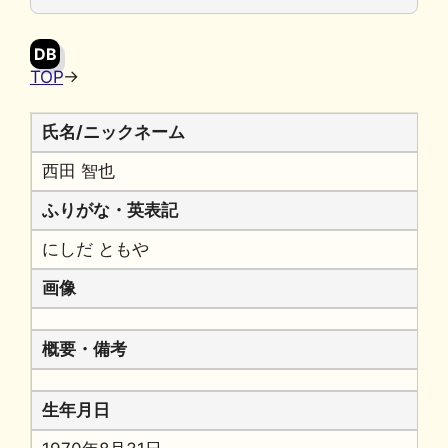
o
y
n
o
k
DB
k
TOP
→
氏名/ニックネーム
西田 智也
ふりがな・英表記
にしだ ともや
画像
概要・備考
生年月日