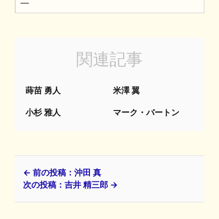
━
関連記事
蒔苗 勇人
米澤 翼
小杉 雅人
マーク・バートン
← 前の投稿：沖田 真
次の投稿：吉井 精三郎 →