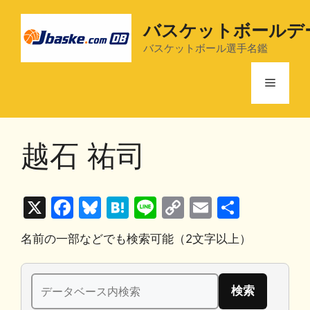
コ
ン
バスケットボールデ
テ
バスケットボール選手名鑑
ン
ツ
メ
へ
ス
ニ
キ
越石 祐司
ッ
プ
ュ
X
F
Bl
H
Li
C
E
共
ー
a
u
at
n
o
m
有
名前の一部などでも検索可能（2文字以上）
c
e
e
e
p
ai
e
s
n
y
l
検
b
k
a
Li
索: