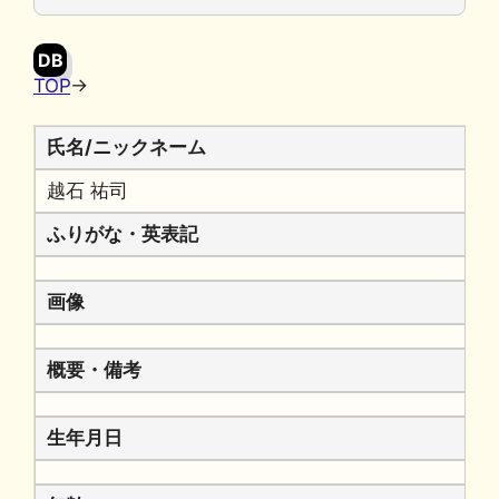
o
y
n
o
k
DB
k
TOP
→
氏名/ニックネーム
越石 祐司
ふりがな・英表記
画像
概要・備考
生年月日