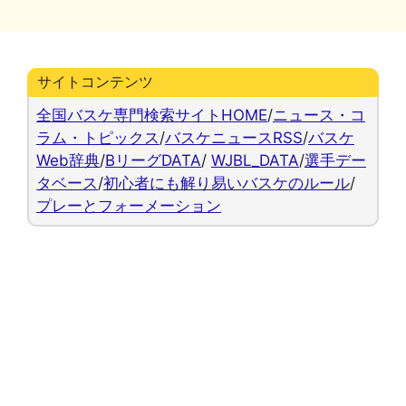
リ
ー
サイトコンテンツ
全国バスケ専門検索サイトHOME
/
ニュース・コ
ラム・トピックス
/
バスケニュースRSS
/
バスケ
Web辞典
/
BリーグDATA
/
WJBL_DATA
/
選手デー
タベース
/
初心者にも解り易いバスケのルール
/
プレーとフォーメーション