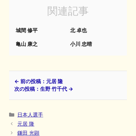
関連記事
城間 修平
北 卓也
亀山 康之
小川 忠晴
← 前の投稿：元居 隆
次の投稿：生野 竹千代 →
カ
日本人選手
テ
元居 隆
ゴ
鎌田 光顕