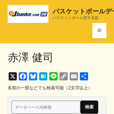
コ
ン
バスケットボールデ
テ
バスケットボール選手名鑑
ン
ツ
メ
へ
ス
ニ
キ
赤澤 健司
ッ
プ
ュ
X
F
Bl
H
Li
C
E
共
ー
a
u
at
n
o
m
有
名前の一部などでも検索可能（2文字以上）
c
e
e
e
p
ai
e
s
n
y
l
検
b
k
a
Li
索: