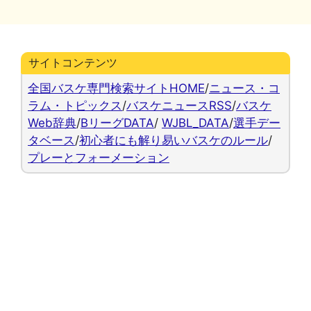
リ
ー
サイトコンテンツ
全国バスケ専門検索サイトHOME
/
ニュース・コ
ラム・トピックス
/
バスケニュースRSS
/
バスケ
Web辞典
/
BリーグDATA
/
WJBL_DATA
/
選手デー
タベース
/
初心者にも解り易いバスケのルール
/
プレーとフォーメーション