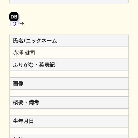
o
y
n
o
k
DB
k
TOP
→
氏名/ニックネーム
赤澤 健司
ふりがな・英表記
画像
概要・備考
生年月日