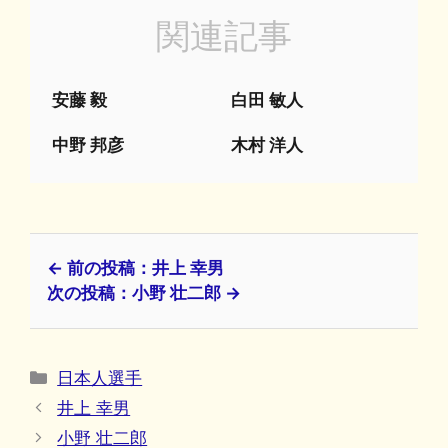
関連記事
安藤 毅
白田 敏人
中野 邦彦
木村 洋人
← 前の投稿：井上 幸男
次の投稿：小野 壮二郎 →
カ
日本人選手
テ
井上 幸男
ゴ
小野 壮二郎