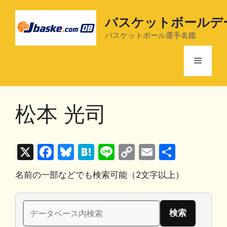
コ
ン
バスケットボールデ
テ
バスケットボール選手名鑑
ン
ツ
メ
へ
ス
ニ
キ
松本 光司
ッ
プ
ュ
X
F
Bl
H
Li
C
E
共
ー
a
u
at
n
o
m
有
名前の一部などでも検索可能（2文字以上）
c
e
e
e
p
ai
e
s
n
y
l
検
b
k
a
Li
索: