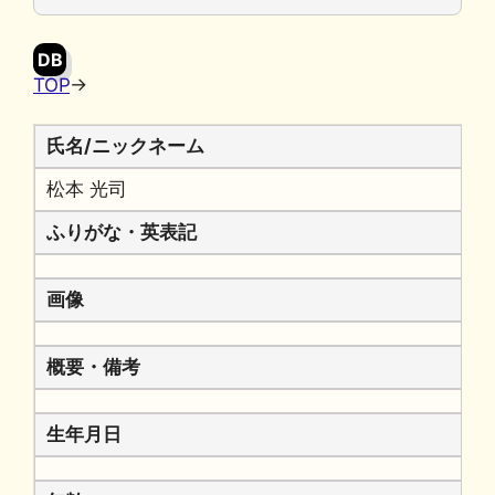
o
y
n
o
k
DB
k
TOP
→
氏名/ニックネーム
松本 光司
ふりがな・英表記
画像
概要・備考
生年月日