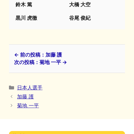
鈴木 篤
大橋 大空
黒川 虎徹
谷尾 俊紀
← 前の投稿：加藤 護
次の投稿：菊地 一平 →
カ
日本人選手
テ
加藤 護
ゴ
菊地 一平
リ
ー