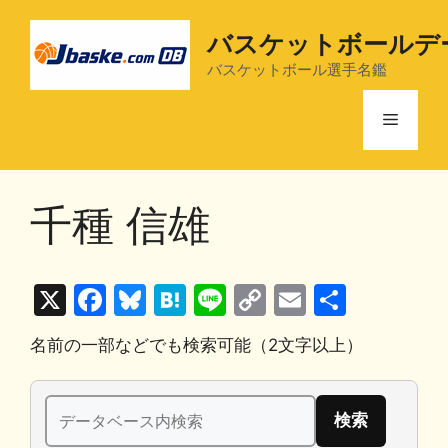
コ
ン
バスケットボールデ
テ
バスケットボール選手名鑑
ン
ツ
メ
へ
ス
ニ
キ
千種 信雄
ッ
プ
ュ
X
F
Bl
H
Li
C
E
共
ー
a
u
at
n
o
m
有
名前の一部などでも検索可能（2文字以上）
c
e
e
e
p
ai
e
s
n
y
l
検
b
k
a
Li
索: