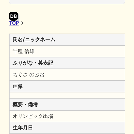
o
y
n
o
k
DB
k
TOP
→
氏名/ニックネーム
千種 信雄
ふりがな・英表記
ちぐさ のぶお
画像
概要・備考
オリンピック出場
生年月日