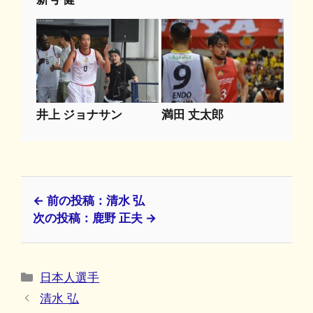
井上 ジョナサン
満田 丈太郎
← 前の投稿：清水 弘
次の投稿：鹿野 正夫 →
カ
日本人選手
テ
清水 弘
ゴ