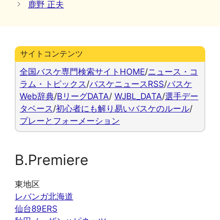
鹿野 正夫
リ
ー
サイトコンテンツ
全国バスケ専門検索サイトHOME
/
ニュース・コ
ラム・トピックス
/
バスケニュースRSS
/
バスケ
Web辞典
/
BリーグDATA
/
WJBL_DATA
/
選手デー
タベース
/
初心者にも解り易いバスケのルール
/
プレーとフォーメーション
B.Premiere
東地区
レバンガ北海道
仙台89ERS