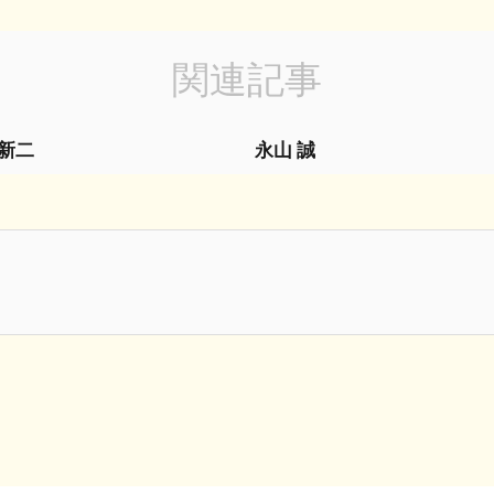
関連記事
 新二
永山 誠