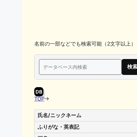
k
名前の一部などでも検索可能（2文字以上）
検
索:
DB
TOP
→
氏名/ニックネーム
ふりがな・英表記