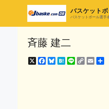
コ
ン
バスケットボ
テ
バスケットボール選手
ン
ツ
へ
斉藤 建二
ス
キ
ッ
プ
X
F
Bl
H
Li
C
E
a
u
at
n
o
m
c
e
e
e
p
ai
e
s
n
y
l
b
k
a
Li
o
y
n
o
k