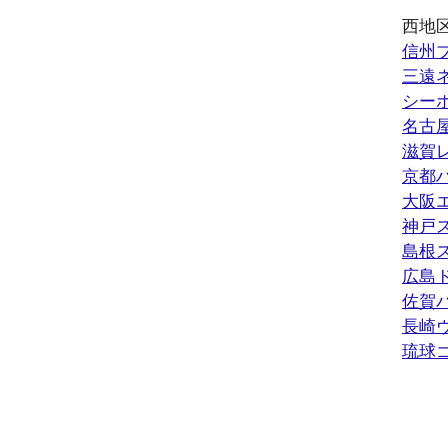
西地
信州
三遠
シー
名古
滋賀
京都
大阪
神戸
島根
広島
佐賀
長崎
琉球