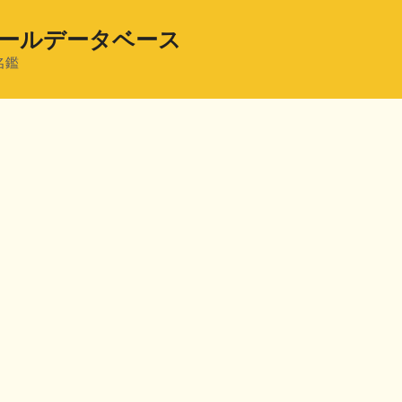
ールデータベース
名鑑
共
有