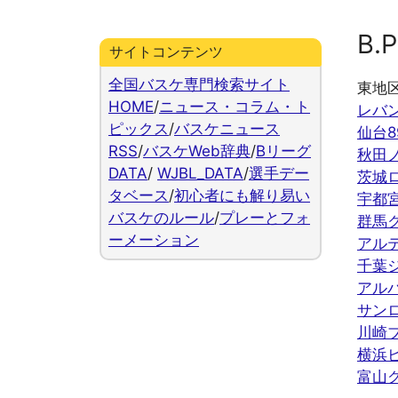
B.P
サイトコンテンツ
全国バスケ専門検索サイト
東地
HOME
/
ニュース・コラム・ト
レバ
ピックス
/
バスケニュース
仙台8
RSS
/
バスケWeb辞典
/
Bリーグ
秋田
DATA
/
WJBL_DATA
/
選手デー
茨城
タベース
/
初心者にも解り易い
宇都
バスケのルール
/
プレーとフォ
群馬
ーメーション
アル
千葉
アル
サン
川崎
横浜
富山