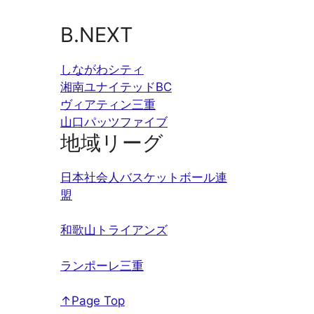
B.NEXT
しながわシティ
湘南ユナイテッドBC
ヴィアティン三重
山口パッツファイブ
地域リーグ
日本社会人バスケットボール連
盟
和歌山トライアンズ
ランポーレ三重
↑Page Top