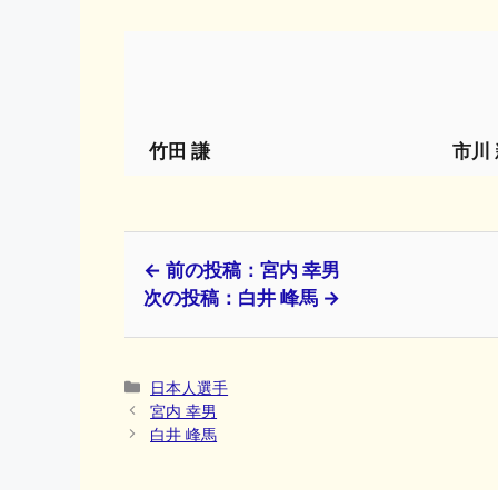
竹田 謙
市川
← 前の投稿：宮内 幸男
次の投稿：白井 峰馬 →
カ
日本人選手
テ
宮内 幸男
ゴ
白井 峰馬
リ
ー