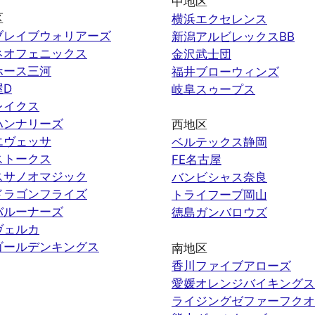
中地区
区
横浜エクセレンス
ブレイブウォリアーズ
新潟アルビレックスBB
ネオフェニックス
金沢武士団
ホース三河
福井ブローウィンズ
屋D
岐阜スゥープス
レイクス
ハンナリーズ
西地区
エヴェッサ
ベルテックス静岡
ストークス
FE名古屋
スサノオマジック
バンビシャス奈良
ドラゴンフライズ
トライフープ岡山
バルーナーズ
徳島ガンバロウズ
ヴェルカ
ゴールデンキングス
南地区
香川ファイブアローズ
愛媛オレンジバイキングス
ライジングゼファーフクオ