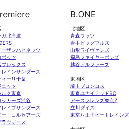
remiere
B.ONE
区
北地区
ンガ北海道
青森ワッツ
9ERS
岩手ビッグブルズ
ノーザンハピネッツ
山形ワイヴァンズ
ロボッツ
福島ファイヤーボンズ
宮ブレックス
越谷アルファーズ
クレインサンダーズ
ティーリ千葉
東地区
ジェッツ
埼玉ブロンコス
バルク東京
東京ユナイテッドBC
ロッカーズ渋谷
アースフレンズ東京Z
ブレイブサンダース
立川ダイス
ビー・コルセアーズ
東京八王子ビートレインズ
グラウジーズ