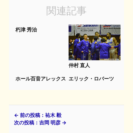
関連記事
朽津 秀治
仲村 直人
ホール百音アレックス
エリック・ロバーツ
← 前の投稿：祐木 毅
次の投稿：吉岡 明彦 →