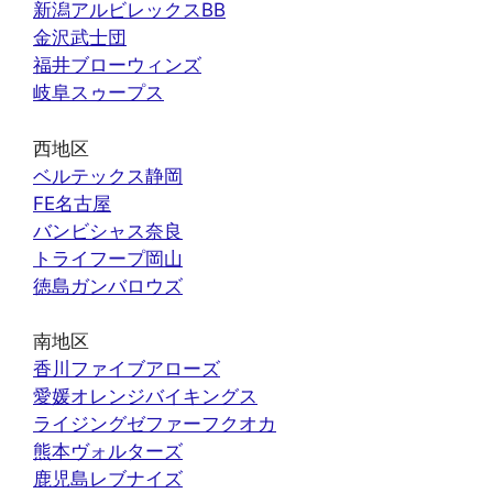
新潟アルビレックスBB
金沢武士団
福井ブローウィンズ
岐阜スゥープス
西地区
ベルテックス静岡
FE名古屋
バンビシャス奈良
トライフープ岡山
徳島ガンバロウズ
南地区
香川ファイブアローズ
愛媛オレンジバイキングス
ライジングゼファーフクオカ
熊本ヴォルターズ
鹿児島レブナイズ