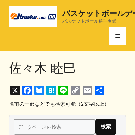
コ
ン
バスケットボールデ
テ
バスケットボール選手名鑑
ン
ツ
メ
へ
ス
ニ
キ
佐々木 睦巳
ッ
プ
ュ
X
F
Bl
H
Li
C
E
共
ー
a
u
at
n
o
m
有
名前の一部などでも検索可能（2文字以上）
c
e
e
e
p
ai
e
s
n
y
l
検
b
k
a
Li
索: