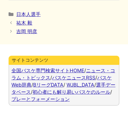
カ
日本人選手
テ
祐木 毅
ゴ
吉岡 明彦
リ
ー
サイトコンテンツ
全国バスケ専門検索サイトHOME
/
ニュース・コ
ラム・トピックス
/
バスケニュースRSS
/
バスケ
Web辞典
/
BリーグDATA
/
WJBL_DATA
/
選手デー
タベース
/
初心者にも解り易いバスケのルール
/
プレーとフォーメーション