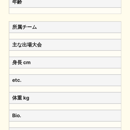
年齢
所属チーム
主な出場大会
身長 cm
etc.
体重 kg
Bio.