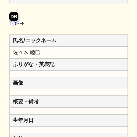
o
y
n
o
k
DB
k
TOP
→
氏名/ニックネーム
佐々木 睦巳
ふりがな・英表記
画像
概要・備考
生年月日